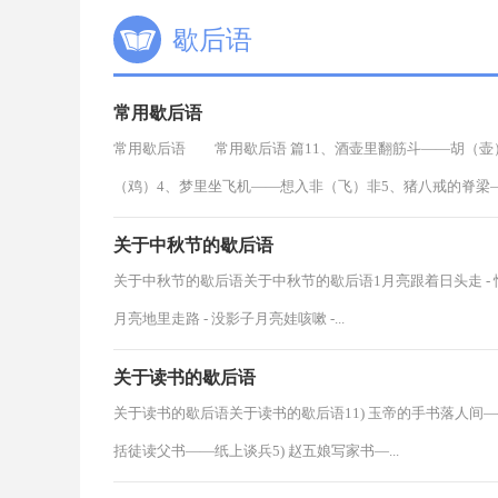
歇后语
常用歇后语
常用歇后语 常用歇后语 篇11、酒壶里翻筋斗——胡（壶
（鸡）4、梦里坐飞机——想入非（飞）非5、猪八戒的脊梁——
关于中秋节的歇后语
关于中秋节的歇后语关于中秋节的歇后语1月亮跟着日头走 - 惜
月亮地里走路 - 没影子月亮娃咳嗽 -...
关于读书的歇后语
关于读书的歇后语关于读书的歇后语11) 玉帝的手书落人间——
括徒读父书——纸上谈兵5) 赵五娘写家书—...