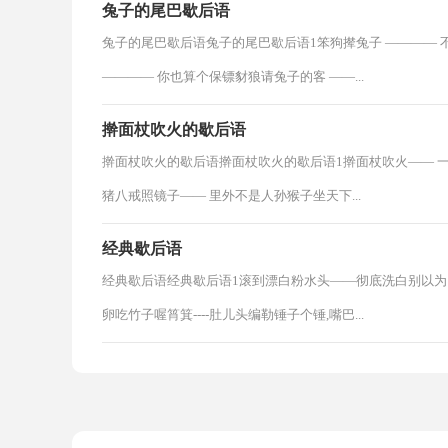
兔子的尾巴歇后语
兔子的尾巴歇后语兔子的尾巴歇后语1笨狗撵兔子 ———— 
———— 你也算个保镖豺狼请兔子的客 ——...
擀面杖吹火的歇后语
擀面杖吹火的歇后语擀面杖吹火的歇后语1擀面杖吹火—— 
猪八戒照镜子—— 里外不是人孙猴子坐天下...
经典歇后语
经典歇后语经典歇后语1滚到漂白粉水头——彻底洗白别以
卵吃竹子喔筲箕----肚儿头编勒锤子个锤,嘴巴...