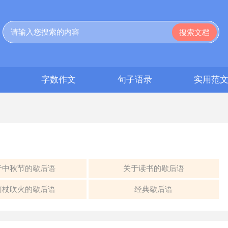
字数作文
句子语录
实用范
于中秋节的歇后语
关于读书的歇后语
面杖吹火的歇后语
经典歇后语