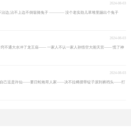
2024-08-03
不沾边;沾不上边不倒翁骑兔子 ———— 没个老实劲儿草堆里蹦出个兔子
2024-08-03
一窍不通大水冲了龙王庙—— 一家人不认一家人孙悟空大闹天宫—— 慌了神
2024-08-03
为自己逗是许仙——要日蛇袍哥人家——决不拉稀摆带锭子滚到裤裆头——打