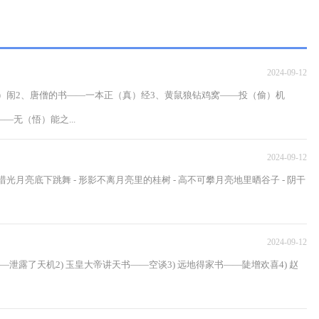
2024-09-12
）闹2、唐僧的书——一本正（真）经3、黄鼠狼钻鸡窝——投（偷）机
无（悟）能之...
2024-09-12
光月亮底下跳舞 - 形影不离月亮里的桂树 - 高不可攀月亮地里晒谷子 - 阴干
2024-09-12
泄露了天机2) 玉皇大帝讲天书——空谈3) 远地得家书——陡增欢喜4) 赵