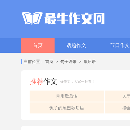
首页
话题作文
节日作文
>
>
当前位置：
首页
句子语录
歇后语
推荐
作文
好作文，大家一起看！
常用歇后语
关
兔子的尾巴歇后语
擀