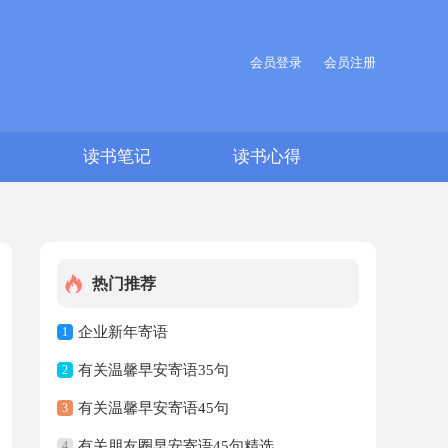
会员登录
会员注册
文
读书笔记
读书心得
热门推荐
企业新年寄语
1
有关温馨早安寄语35句
2
有关温馨早安寄语45句
3
有关朋友圈早安寄语45句精选
4