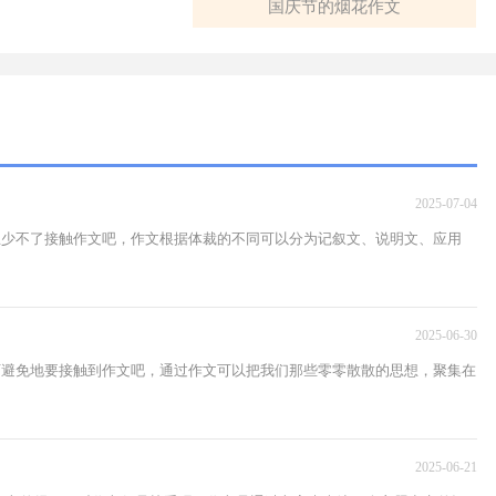
国庆节的烟花作文
2025-07-04
家总少不了接触作文吧，作文根据体裁的不同可以分为记叙文、说明文、应用
2025-06-30
不可避免地要接触到作文吧，通过作文可以把我们那些零零散散的思想，聚集在
2025-06-21