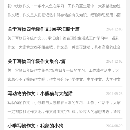
初中状物作文：一条小人鱼在学习、工作乃至生活中，大家都接触过
作文吧，作文是人们把记忆中所存储的有关知识、经验和思想用书面
形式表达出来的记叙方式。还是对作文一筹莫展吗？下...
关于写物四年级作文300字汇编十篇
2024-12-03
关于写物四年级作文300字汇编十篇在现实生活或工作学习中，说到
作文，大家肯定都不陌生吧，作文是一种言语活动，具有高度的综合
性和创造性。那么你有了解过作文吗？以下是小编为大家...
关于写物四年级作文集合7篇
2024-12-02
关于写物四年级作文集合7篇在日复一日的学习、工作或生活中，大
家总少不了接触作文吧，作文可分为小学作文、中学作文、大学作文
（论文）。为了让您在写作文时更加简单方便，下面是小...
写动物的作文：小熊猫与大熊猫
2024-09-23
写动物的作文：小熊猫与大熊猫在日常的学习、工作、生活中，大家
一定都接触过作文吧，作文是由文字组成，经过人的思想考虑，通过
语言组织来表达一个主题意义的文体。那么，怎么去写作文...
小学写物作文：我家的小狗
2024-08-29