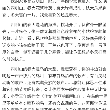
我的家乡是四明山，那儿一年四季景色迷人，作文 美
丽的四明山。春天花繁叶茂，夏天绿树成阴，秋天瓜果飘
香，冬天雪白一片。我最喜欢的还是春天。
四明山的春天是花的海洋。桃花开了，从窗外一眼望
去，一片粉色，像一群穿着粉红色连衣裙的小姑娘在翩翩
起舞。走近一看，风吹桃花那细微的声音，又好像是哪个
调皮的小孩在吹哨子呢！玉兰花也开了，像覆盖着一层厚
厚的白雪，似乎还带了几分寒意，能让你回想起冬天打雪
仗时的快乐。
四明山的春天是鸟的天堂。走进森林，你的耳边就会
响起一声声快活的鸟叫，有布谷鸟清翠的歌声，有百灵鸟
动听的歌声，还有鹦鹉美妙的歌声……总能让你忍不住跟
着它们的节奏唱起来，会让你原本平静的心情变得无比快
乐，小学三年级作文《作文 美丽的四明山》。在鸟的世界
里不单单有会唱歌的鸟，还有会说话的鸟。八哥那学你说