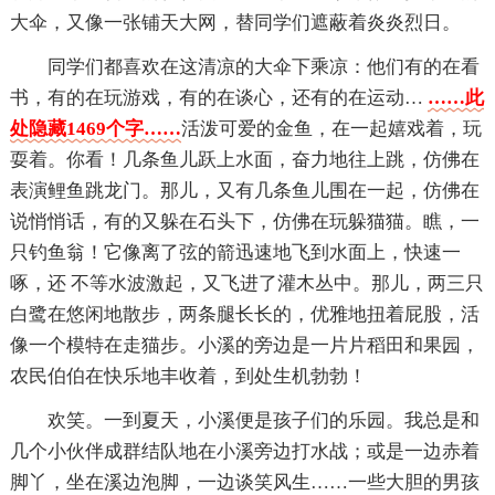
大伞，又像一张铺天大网，替同学们遮蔽着炎炎烈日。
同学们都喜欢在这清凉的大伞下乘凉：他们有的在看
书，有的在玩游戏，有的在谈心，还有的在运动…
……此
处隐藏1469个字……
活泼可爱的金鱼，在一起嬉戏着，玩
耍着。你看！几条鱼儿跃上水面，奋力地往上跳，仿佛在
表演鲤鱼跳龙门。那儿，又有几条鱼儿围在一起，仿佛在
说悄悄话，有的又躲在石头下，仿佛在玩躲猫猫。瞧，一
只钓鱼翁！它像离了弦的箭迅速地飞到水面上，快速一
啄，还 不等水波激起，又飞进了灌木丛中。那儿，两三只
白鹭在悠闲地散步，两条腿长长的，优雅地扭着屁股，活
像一个模特在走猫步。小溪的旁边是一片片稻田和果园，
农民伯伯在快乐地丰收着，到处生机勃勃！
欢笑。一到夏天，小溪便是孩子们的乐园。我总是和
几个小伙伴成群结队地在小溪旁边打水战；或是一边赤着
脚丫，坐在溪边泡脚，一边谈笑风生……一些大胆的男孩