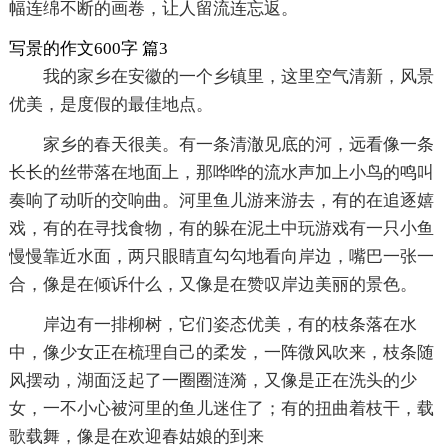
幅连绵不断的画卷，让人留流连忘返。
写景的作文600字 篇3
我的家乡在安徽的一个乡镇里，这里空气清新，风景
优美，是度假的最佳地点。
家乡的春天很美。有一条清澈见底的河，远看像一条
长长的丝带落在地面上，那哗哗的流水声加上小鸟的鸣叫
奏响了动听的交响曲。河里鱼儿游来游去，有的在追逐嬉
戏，有的在寻找食物，有的躲在泥土中玩游戏有一只小鱼
慢慢靠近水面，两只眼睛直勾勾地看向岸边，嘴巴一张一
合，像是在倾诉什么，又像是在赞叹岸边美丽的景色。
岸边有一排柳树，它们姿态优美，有的枝条落在水
中，像少女正在梳理自己的柔发，一阵微风吹来，枝条随
风摆动，湖面泛起了一圈圈涟漪，又像是正在洗头的少
女，一不小心被河里的鱼儿迷住了；有的扭曲着枝干，载
歌载舞，像是在欢迎春姑娘的到来