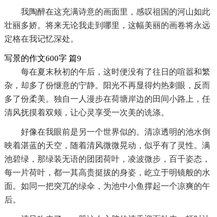
我陶醉在这充满诗意的画面里，感叹祖国的河山如此
壮丽多娇。将来无论我走到哪里，这幅美丽的画卷将永远
定格在我记忆深处。
写景的作文600字 篇9
每在夏末秋初的午后，这时便没有了往日的喧嚣和繁
杂，却多了份惬意的宁静。阳光不再显得灼热刺眼，反而
多了份柔美。独自一人漫步在荷塘岸边的田间小路上，任
清风抚摸着双颊，让心灵享受一次美的诜涤。
好像在我眼前是另一个世界似的。清凉透明的池水倒
映着湛蓝的天空，随着清风微微晃动，似乎有了灵性。满
池碧绿，那绿装无语的团团荷叶，凌波微步，百千姿态，
每一片荷叶，都一其高贵挺拔的身姿，屹立于明镜般的水
面。如同一把突兀的绿伞，为池中小鱼撑起一个凉爽的午
后。