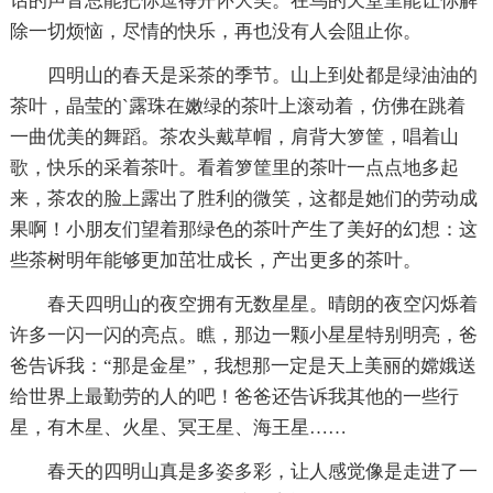
话的声音总能把你逗得开怀大笑。在鸟的天堂里能让你解
除一切烦恼，尽情的快乐，再也没有人会阻止你。
四明山的春天是采茶的季节。山上到处都是绿油油的
茶叶，晶莹的`露珠在嫩绿的茶叶上滚动着，仿佛在跳着
一曲优美的舞蹈。茶农头戴草帽，肩背大箩筐，唱着山
歌，快乐的采着茶叶。看着箩筐里的茶叶一点点地多起
来，茶农的脸上露出了胜利的微笑，这都是她们的劳动成
果啊！小朋友们望着那绿色的茶叶产生了美好的幻想：这
些茶树明年能够更加茁壮成长，产出更多的茶叶。
春天四明山的夜空拥有无数星星。晴朗的夜空闪烁着
许多一闪一闪的亮点。瞧，那边一颗小星星特别明亮，爸
爸告诉我：“那是金星”，我想那一定是天上美丽的嫦娥送
给世界上最勤劳的人的吧！爸爸还告诉我其他的一些行
星，有木星、火星、冥王星、海王星……
春天的四明山真是多姿多彩，让人感觉像是走进了一