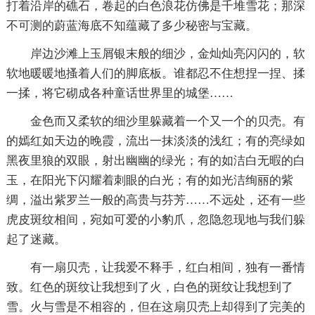
打着沿岸的礁石，卷起的白色浪花仿佛是千堆雪花；那深
不可测的蔚蓝海底不知蕴藏了多少秘密与宝藏。
岸边沙滩上玉屑银末般的细沙，金灿灿亮闪闪的，软
软地暖暖地搔着人们的脚底板。谁都忍不住想捏一捏、揉
一揉，将它砌成各种童话世界里的城堡……
金色而又柔软的细沙里躲藏着一个又一个的贝壳。有
的嫣红如天边的晚霞，流出一抹淡淡的浅红；有的亮绿如
黑夜里狼的双眼，射出幽幽的绿光；有的如洁白无暇的白
玉，在阳光下闪耀着刺眼的白光；有的如光洁绚丽的紫
绸，溢出紫罗兰一般的高贵与芬芳……不远处，还有一些
虎皮斑纹相间，宛如可爱的小豹爪，忽隐忽现地与我们躲
起了迷藏。
有一扇贝壳，让我爱不释手，红白相间，独有一番情
致。红色的斑纹让我想到了火，白色的斑纹让我想到了
雪。火与雪是不相容的，但在这扇贝壳上却得到了完美的