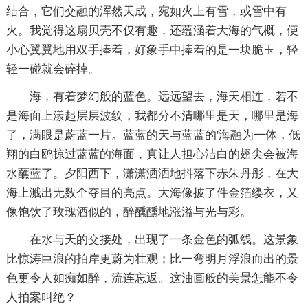
结合，它们交融的浑然天成，宛如火上有雪，或雪中有
火。我觉得这扇贝壳不仅有趣，还蕴涵着大海的气概，便
小心翼翼地用双手捧着，好象手中捧着的是一块脆玉，轻
轻一碰就会碎掉。
海，有着梦幻般的蓝色。远远望去，海天相连，若不
是海面上漾起层层波纹，我都分不清哪里是天，哪里是海
了，满眼是蔚蓝一片。蓝蓝的天与蓝蓝的'海融为一体，低
翔的白鸥掠过蓝蓝的海面，真让人担心洁白的翅尖会被海
水蘸蓝了。夕阳西下，潇潇洒洒地抖落下赤朱丹彤，在大
海上溅出无数个夺目的亮点。大海像披了件金箔缕衣，又
像饱饮了玫瑰酒似的，醉醺醺地涨溢与光与彩。
在水与天的交接处，出现了一条金色的弧线。这景象
比惊涛巨浪的拍岸更蔚为壮观；比一弯明月浮浪而出的景
色更令人如痴如醉，流连忘返。这油画般的美景怎能不令
人拍案叫绝？