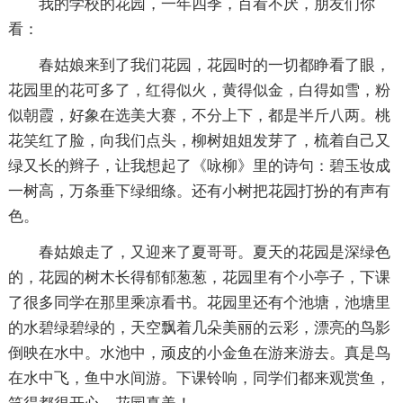
我的学校的花园，一年四季，百看不厌，朋友们你
看：
春姑娘来到了我们花园，花园时的一切都睁看了眼，
花园里的花可多了，红得似火，黄得似金，白得如雪，粉
似朝霞，好象在选美大赛，不分上下，都是半斤八两。桃
花笑红了脸，向我们点头，柳树姐姐发芽了，梳着自己又
绿又长的辫子，让我想起了《咏柳》里的诗句：碧玉妆成
一树高，万条垂下绿细绦。还有小树把花园打扮的有声有
色。
春姑娘走了，又迎来了夏哥哥。夏天的花园是深绿色
的，花园的树木长得郁郁葱葱，花园里有个小亭子，下课
了很多同学在那里乘凉看书。花园里还有个池塘，池塘里
的水碧绿碧绿的，天空飘着几朵美丽的云彩，漂亮的鸟影
倒映在水中。水池中，顽皮的小金鱼在游来游去。真是鸟
在水中飞，鱼中水间游。下课铃响，同学们都来观赏鱼，