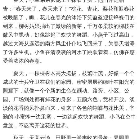
春天，小草弟弟从泥土里探着了头，他们奔走相
告：“春天来了，春天来了！”桃花、杏花、梨花和迎春花
被唤醒了，瞧，花儿在春光的沐浴下笑盈盈迎接蜂蝶们的
到来，柳树姑娘抽出了嫩绿的新芽，千万条柔软的柳枝在
微风中飘动，好像跳起了欢快的舞蹈。小燕子飞过高山，
越过大海从遥远的南方风尘仆仆地飞回来了，为春天增添
了许多生机。小鱼在清凌凌的河水了跳跃着着，仿佛在感
受着浓浓的春意。
夏天，一棵棵树木高大挺拔，枝繁叶茂，好像一个个
威武的士兵守卫在我们的家园。密密层层的绿叶在阳光的
照耀下，就像一个个新的生命在颤动。路旁、小区、公
园、广场到处都有鲜花的身影，五颜六色，竞相开放。淡
淡的花香随风扑鼻而来，引来了各色的蝴蝶与花比美，辛
勤的.小蜜蜂一边采蜜，一边跳起欢快的舞蹈。小鸟在空中
盘旋，不忍离开这花的世界。
秋天，天高云淡，田野里一派丰收的景象；果园里，