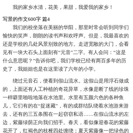
我的家乡水清，花美，果甜，我爱我的家乡！
写景的作文600字 篇4
我们的校坐落在美丽的华阳，那里时常会听到同学们
愉快的笑声，朗朗的读书声和欢呼声。但是，我最喜欢的
还是学校的几处风景别致的地方。走进宽敞的大门，会看
见有一块大石头上面刻有“元音”二字。有人会问：“这是
什么意思呢？”告诉你吧，我们学校已经有两百多年的历
史了，我姐姐也是在这里读了六年的小学。
绕过元音石，便看到假山流水。这假山是用浮石做成
的，上面还有人工种植的奇花异草，水像是断了线的珍珠
一样噼里啪啦地落在水池里。水里有五颜六色的各种鱼
儿，它们有的在“捉迷藏”，有的成群结队绕着水池游来游
去，还有的三五条围在一起窃窃私语……在假山流水的左
边，紫藤绿荫正向我们招手。春天，看似像迎春花的紫藤
花开了，红褐色的枝桠四处缠绕；夏天紫藤像一把绿色的