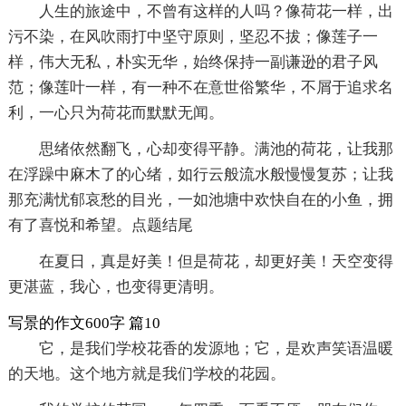
人生的旅途中，不曾有这样的人吗？像荷花一样，出
污不染，在风吹雨打中坚守原则，坚忍不拔；像莲子一
样，伟大无私，朴实无华，始终保持一副谦逊的君子风
范；像莲叶一样，有一种不在意世俗繁华，不屑于追求名
利，一心只为荷花而默默无闻。
思绪依然翻飞，心却变得平静。满池的荷花，让我那
在浮躁中麻木了的心绪，如行云般流水般慢慢复苏；让我
那充满忧郁哀愁的目光，一如池塘中欢快自在的小鱼，拥
有了喜悦和希望。点题结尾
在夏日，真是好美！但是荷花，却更好美！天空变得
更湛蓝，我心，也变得更清明。
写景的作文600字 篇10
它，是我们学校花香的发源地；它，是欢声笑语温暖
的天地。这个地方就是我们学校的花园。