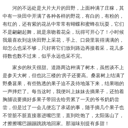
河的不远处是大片大片的田野，上面种满了庄稼，其
中有一块田中开满了各种各样的野花，有白的，有粉的，
有红的，还有紫的花丛中常常有蝴蝶和蜜蜂在玩耍，它们
不是翩翩起舞，就是亲吻着花朵，玩得可开心了！小时候
我最喜欢到这块田野上采花，手上、口袋里装得满满的，
却怎么也采不够，只好将它们放到路边再接着采，花儿多
得数也数不过来，似乎永远也采不完。
家乡的秋天很甜。道路两边种满了树木，虽然谈不上
是参天大树，但也比三楼的'房子还要高。桑葚树上结满了
野桑葚果，有些熟透的果子迫不及待地落下来，结果啪的
一声摔烂了。每当这时，我便叫上妹妹去摘果子，还拍着
胸脯说要摘好多果子带回去给劳累了一天的爷爷奶奶尝
尝，但是过了一会儿便忘了承诺的事，随手摘几个果子也
不管脏不脏直接塞进嘴巴里，直到吃饱了，太阳落山了，
才擦擦嘴巴蹦蹦跳跳地回家。那滋味别提有多甜！