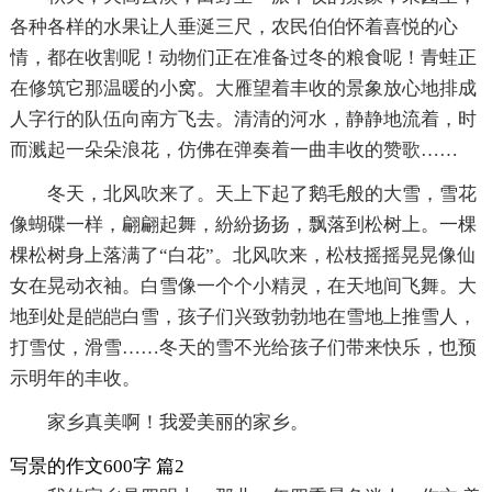
各种各样的水果让人垂涎三尺，农民伯伯怀着喜悦的心
情，都在收割呢！动物们正在准备过冬的粮食呢！青蛙正
在修筑它那温暖的小窝。大雁望着丰收的景象放心地排成
人字行的队伍向南方飞去。清清的河水，静静地流着，时
而溅起一朵朵浪花，仿佛在弹奏着一曲丰收的赞歌……
冬天，北风吹来了。天上下起了鹅毛般的大雪，雪花
像蝴碟一样，翩翩起舞，紛紛扬扬，飘落到松树上。一棵
棵松树身上落满了“白花”。北风吹来，松枝摇摇晃晃像仙
女在晃动衣袖。白雪像一个个小精灵，在天地间飞舞。大
地到处是皑皑白雪，孩子们兴致勃勃地在雪地上推雪人，
打雪仗，滑雪……冬天的雪不光给孩子们带来快乐，也预
示明年的丰收。
家乡真美啊！我爱美丽的家乡。
写景的作文600字 篇2