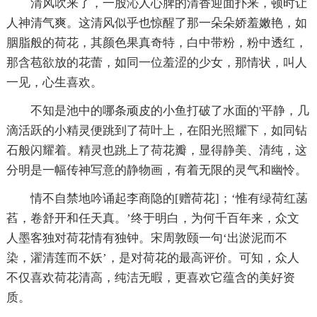
清风吹来了，一股沁人心脾的清香迎面扑来，顿时让
人神清气爽。这清风似乎也惊醒了那一朵朵娇羞嫩艳，如
胭脂般的荷花，其颜色果真奇特，白中带粉，粉中透红，
那含苞欲放的花蕾，如同一位羞涩的少女，那情状，叫人
一见，心生喜欢。
不知是池中的哪条顽皮的小鱼打破了水面的'平静，几
滴活跃的小精灵便跳到了荷叶上，在阳光照耀下，如同钻
石般闪耀着。精灵也跳上了荷花瓣，显得静美、清纯，这
分明是一幅传神写意的静物画，有着无限的灵气和幽怜。
情不自禁地吟诵起李商隐的[赠荷花]；‘惟有绿荷红菡
萏，卷舒开和任天真。’终于明白，为何千百年来，众文
人墨客独对荷花情有独钟。宋周敦颐一句‘出淤泥而不
染，濯清莲而不妖’，是对荷花的最高评价。可知，众人
不仅喜欢荷花清高，纯洁无暇，更喜欢它蕴含的美好资
质。