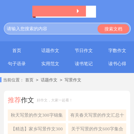
首页
话题作文
节日作文
字数作文
句子语录
实用范文
读书笔记
读书心得
>
>
当前位置：
首页
话题作文
写景作文
推荐
作文
好作文，大家一起看！
秋天写景的作文300字锦集
有关春天写景的作文汇总十
八篇
篇
【精选】家乡写景作文300
关于写景的作文600字集合