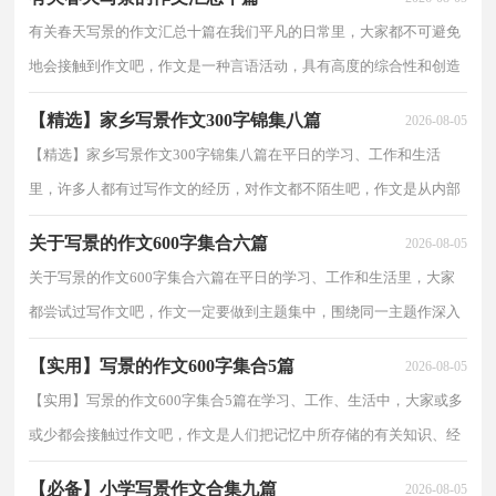
有关春天写景的作文汇总十篇在我们平凡的日常里，大家都不可避免
地会接触到作文吧，作文是一种言语活动，具有高度的综合性和创造
性。你所见过的作文是什么样的呢？下面是小编为大家...
【精选】家乡写景作文300字锦集八篇
2026-08-05
【精选】家乡写景作文300字锦集八篇在平日的学习、工作和生活
里，许多人都有过写作文的经历，对作文都不陌生吧，作文是从内部
言语向外部言语的过渡，即从经过压缩的简要的、自己能...
关于写景的作文600字集合六篇
2026-08-05
关于写景的作文600字集合六篇在平日的学习、工作和生活里，大家
都尝试过写作文吧，作文一定要做到主题集中，围绕同一主题作深入
阐述，切忌东拉西扯，主题涣散甚至无主题。一篇什么样...
【实用】写景的作文600字集合5篇
2026-08-05
【实用】写景的作文600字集合5篇在学习、工作、生活中，大家或多
或少都会接触过作文吧，作文是人们把记忆中所存储的有关知识、经
验和思想用书面形式表达出来的记叙方式。那要怎...
【必备】小学写景作文合集九篇
2026-08-05