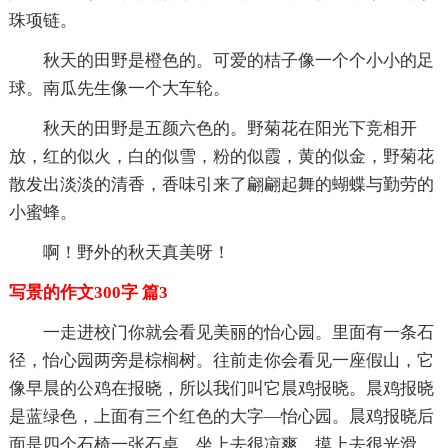
珠项链。
秋天的田野是橙色的。可爱的桔子像一个个小小的足
球。南瓜先生像一个大车轮。
秋天的田野是五颜六色的。野菊花在阳光下竞相开
放，红的似火，白的似雪，粉的似霞，黄的似金，野菊花
散发出淡淡的清香，香味引来了翩翩起舞的蝴蝶与勤劳的
小蜜蜂。
啊！野外的秋天真美呀！
写景的作文300字 篇3
一走进校门你就会看见美丽的怡心园。里面有一条石
径，怡心园两旁是棕榈树。往前走你会看见一座假山，它
像早晨的公鸡在报晓，所以我们叫它晨鸡报晓。晨鸡报晓
是蓝绿色，上面有三个红色的大字—怡心园。晨鸡报晓后
面是四个石椅一张石桌，坐上去很凉爽，摸上去很光滑。