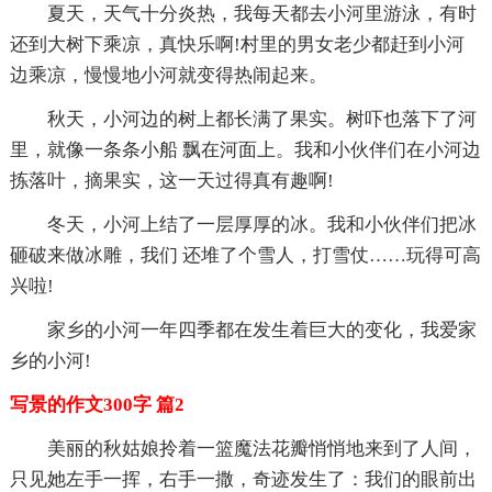
夏天，天气十分炎热，我每天都去小河里游泳，有时
还到大树下乘凉，真快乐啊!村里的男女老少都赶到小河
边乘凉，慢慢地小河就变得热闹起来。
秋天，小河边的树上都长满了果实。树吓也落下了河
里，就像一条条小船 飘在河面上。我和小伙伴们在小河边
拣落叶，摘果实，这一天过得真有趣啊!
冬天，小河上结了一层厚厚的冰。我和小伙伴们把冰
砸破来做冰雕，我们 还堆了个雪人，打雪仗……玩得可高
兴啦!
家乡的小河一年四季都在发生着巨大的变化，我爱家
乡的小河!
写景的作文300字 篇2
美丽的秋姑娘拎着一篮魔法花瓣悄悄地来到了人间，
只见她左手一挥，右手一撒，奇迹发生了：我们的眼前出