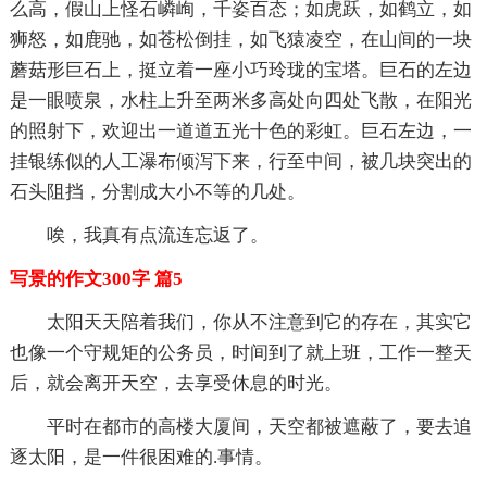
么高，假山上怪石嶙峋，千姿百态；如虎跃，如鹤立，如
狮怒，如鹿驰，如苍松倒挂，如飞猿凌空，在山间的一块
蘑菇形巨石上，挺立着一座小巧玲珑的宝塔。巨石的左边
是一眼喷泉，水柱上升至两米多高处向四处飞散，在阳光
的照射下，欢迎出一道道五光十色的彩虹。巨石左边，一
挂银练似的人工瀑布倾泻下来，行至中间，被几块突出的
石头阻挡，分割成大小不等的几处。
唉，我真有点流连忘返了。
写景的作文300字 篇5
太阳天天陪着我们，你从不注意到它的存在，其实它
也像一个守规矩的公务员，时间到了就上班，工作一整天
后，就会离开天空，去享受休息的时光。
平时在都市的高楼大厦间，天空都被遮蔽了，要去追
逐太阳，是一件很困难的.事情。