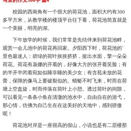
写景的作文300字 篇4
校园的西南角有一个很大的荷花池，面积大约有300
多平方米，从教学楼的楼顶平台往下看，荷花池简直就是
一个美丽，明亮的湖。
下午放学的时候，我们常常是先结伴来到荷花池畔，
观赏一会儿池中的荷花再回家。夕阳西下时，荷花池的`
景色最迷人：碧绿的荷叶挨挨挤挤，挺出水面，擎一朵朵
荷花。荷花有袅娜的开着的，好像大方的张开着笑脸；有
的半开半闭着宛如似睡非睡的美少女；有含苞未放的花
蕾，保障的像马上要破裂似的。蜻蜓不时飞来，时而在荷
塘上空盘旋，时而停落在荷叶上小憩。透过荷叶的间隙，
可以看见一条条小鱼在清澈的池水中，自由自在的游弋，
那心情，仿佛为自己生在在这美好的天地中，感到骄傲
呢！
荷花池对岸是一座很高的假山，小说也是有二层楼那