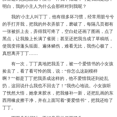
明白，我的小主人为什么会那样对到我呢？
我的'小主人叫丁丁，他有很多坏习惯，经常用脏兮兮
的手打开我，把我的外衣弄脏了，磨破了，每隔几页都有
一张被折上去，弄得我可疼了，空白处还画了图画，点了
黑点，让我脸上长满了雀斑；甚至还把我当成了草稿纸，
使我变得蓬头垢面、遍体鳞伤，难看无比，我伤心极了，
真想离开丁丁……
有一次，丁丁真地把我丢了，被一个爱惜书的小女孩
捡去了，看了看可怜的我，说：“你怎么这副模样
啊？”“都是丁丁把我弄成这样的，他不爱惜我还到处乱
扔，这回说什么我也不回去了！”我伤心地说。小女孩听
了恍然大悟，她拿来胶水，把我修补一新，还把乱画的东
西用橡皮擦干净，并在上面写着“要爱惜书”，把我还给了
丁丁。