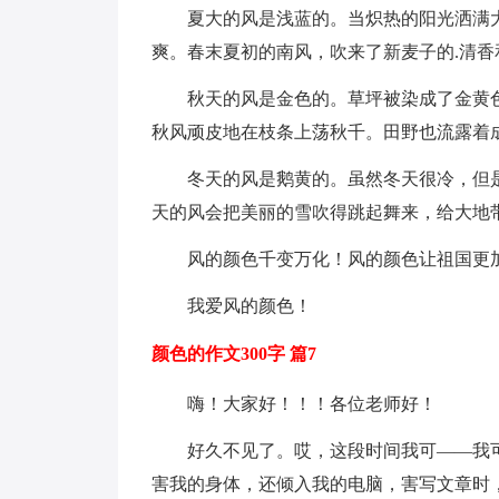
夏大的风是浅蓝的。当炽热的阳光洒满
爽。春末夏初的南风，吹来了新麦子的.清
秋天的风是金色的。草坪被染成了金黄
秋风顽皮地在枝条上荡秋千。田野也流露着
冬天的风是鹅黄的。虽然冬天很冷，但
天的风会把美丽的雪吹得跳起舞来，给大地
风的颜色千变万化！风的颜色让祖国更
我爱风的颜色！
颜色的作文300字 篇7
嗨！大家好！！！各位老师好！
好久不见了。哎，这段时间我可——我
害我的身体，还倾入我的电脑，害写文章时