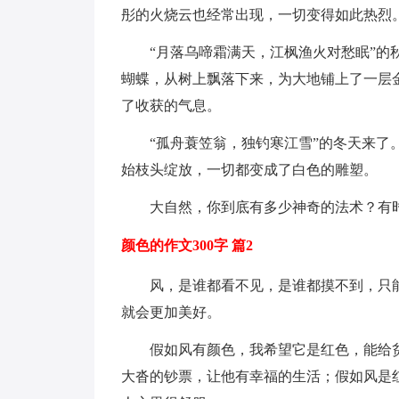
彤的火烧云也经常出现，一切变得如此热烈
“月落乌啼霜满天，江枫渔火对愁眠”的
蝴蝶，从树上飘落下来，为大地铺上了一层
了收获的气息。
“孤舟蓑笠翁，独钓寒江雪”的冬天来
始枝头绽放，一切都变成了白色的雕塑。
大自然，你到底有多少神奇的法术？有
颜色的作文300字 篇2
风，是谁都看不见，是谁都摸不到，只
就会更加美好。
假如风有颜色，我希望它是红色，能给
大沓的钞票，让他有幸福的生活；假如风是