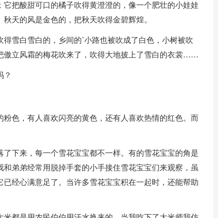
；它把酸甜可口的橘子吹得黄澄澄的，像一个肥壮的小娃娃
。秋天的风是金色的，把秋天吹得金碧辉煌。
吹得雪白雪白的，乡间的`小路也被吹成了白色，小树被吹
把傲立风霜的梅花吹来了，吹得大地披上了雪白的衣裳……
吗？
的粉色，有人喜欢闪亮的黄色，还有人喜欢热情的红色。而
落了下来，每一个雪花宝宝都不一样。有的雪花宝宝的角是
我和弟弟经常用脱掉手套的小手接住雪花宝宝们来观察，虽
它已经心满意足了。当许多雪花宝宝积在一起时，还能帮助
大米都是用农民伯伯用汗水换来的，当我吃下了大米师我仿