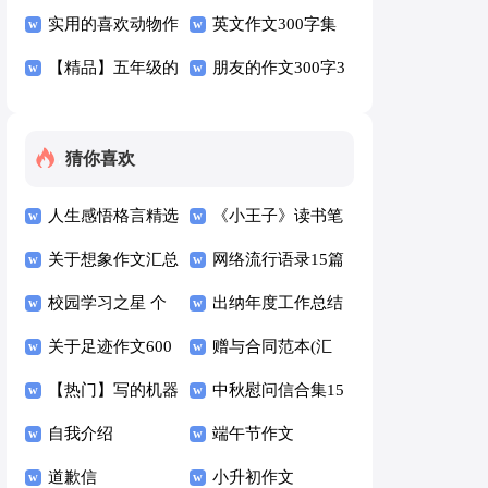
300字四篇
实用的喜欢动物作
篇
文300字合集六篇
英文作文300字集
文300字五篇
【精品】五年级的
合五篇
朋友的作文300字3
作文300字合集6篇
篇
猜你喜欢
人生感悟格言精选
《小王子》读书笔
15篇
关于想象作文汇总
记汇编15篇
网络流行语录15篇
六篇
校园学习之星 个
出纳年度工作总结
人事迹材料
关于足迹作文600
(汇编15篇)
赠与合同范本(汇
字4篇
【热门】写的机器
编15篇)
中秋慰问信合集15
人作文三篇
自我介绍
篇
端午节作文
道歉信
小升初作文