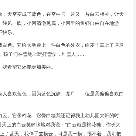
吹，天空变成了蓝色，在空中与一片又一片白云相补，让天
，经风一吹，小河清澈见底，小河里的鱼虾自由自在地游
不快乐。
成白色。它给大地穿上一件白色的外衣，给麦子盖上了厚厚
地，孩子们在雪地上玩打雪仗，堆雪人……
，我希望它还能更加美丽。
有人喜欢蓝色，因为蓝色沉静、宽广……但是我偏偏喜欢白
白云。它像棉花，它像白糖我还记得我上幼儿园大班的时
着天上的白云笑眯眯地对我说：“白云就是棉花糖，你长大
飞上了蓝天，我伸手去摸云，可是我一摸，摸不着，我刚把