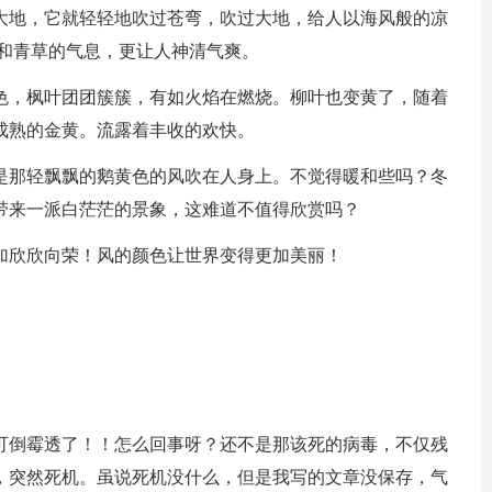
大地，它就轻轻地吹过苍弯，吹过大地，给人以海风般的凉
香和青草的气息，更让人神清气爽。
色，枫叶团团簇簇，有如火焰在燃烧。柳叶也变黄了，随着
成熟的金黄。流露着丰收的欢快。
是那轻飘飘的鹅黄色的风吹在人身上。不觉得暖和些吗？冬
带来一派白茫茫的景象，这难道不值得欣赏吗？
加欣欣向荣！风的颜色让世界变得更加美丽！
可倒霉透了！！怎么回事呀？还不是那该死的病毒，不仅残
，突然死机。虽说死机没什么，但是我写的文章没保存，气