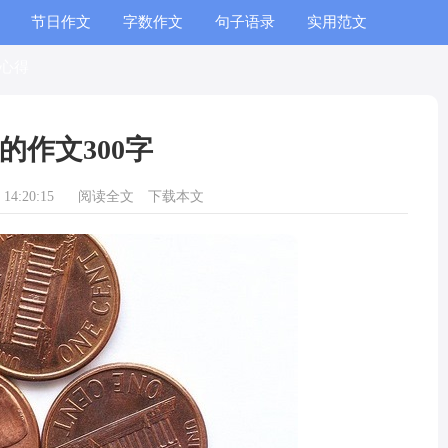
节日作文
字数作文
句子语录
实用范文
心得
的作文300字
14:20:15
阅读全文
下载本文