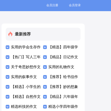
会员注册
会员登录
最新推荐
实用的学会生存作
【精选】四年级学
文300字4篇
【热门】写人三年
生作文300字集合
【精品】日记作文
级作文300字集合
关于奇思妙想作文
九篇
300字汇编六篇
实用的礼物作文
六篇
300字三篇
实用的叙事作文
300字8篇
【推荐】给书信作
300字汇总5篇
【精选】小学生的
文300字3篇
【推荐】妙的想象
作文300字合集5篇
【精选】自然作文
作文300字三篇
【精品】六年级年
300字汇总7篇
精选科技的作文
的作文300字锦集9
精选小学四年级作