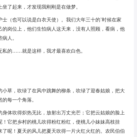
上坐了起来，才发现我刚刚是在做梦。
护士（也可以说是白衣天使）。我们大年三十的`时候在家
己的岗位上，他们生怕病人这天来，没有人照顾，看病，他
些病人。
无私的……就是这样，我才最喜欢白色。
的小草，吹绿了在风中跳舞的柳条，吹绿了迎春姑娘，把大
然的每一个角落。
的身体吹得炽热无比，放射出万丈光芒；它把云姑娘的脸上
呢！它把乡村的桃儿吹得粉红粉红，使桃儿小妹妹高枝挂
来了呢！夏天的风儿把夏天吹得一片火红火红的。农民伯伯