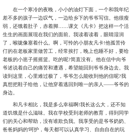
在一个寒冷的夜晚，小小的油灯下面，一个和我年纪
差不多的孩子一边叹气，一边给乡下的爷爷写信。他很瘦
弱，还饿着肚子，赤着脚……课文《凡卡》把这样一个活
生生的画面展现在我们的面前。我读着读着，眼睛湿润
了，喉咙像塞着什么。啊，可怜的小朋友凡卡!他孤苦伶
仃的在老板家里做苦工，经常挨打，晚上也睡不好，要给
老板的小崽子摇摇篮。吃的呢?简直没有。他在信中向爷
爷述说着自己的痛苦和遭遇，希望能回到爷爷身边去。我
读到这里，心里难过极了，爷爷怎么能收到他的信呢?我
真想把鞋子给他，让他穿着逃回到唯一的亲人——爷爷的
身边。
和凡卡相比，我是多么幸福啊!我长这么大，还不知
道饥饿是什么滋味。我在学校受到老师的教育，得到同学
们的关心和帮助，没有谁欺负我。我享受的是爷爷奶奶、
爸爸妈妈的'呵护，每天都可以认真学习、自由自在的玩