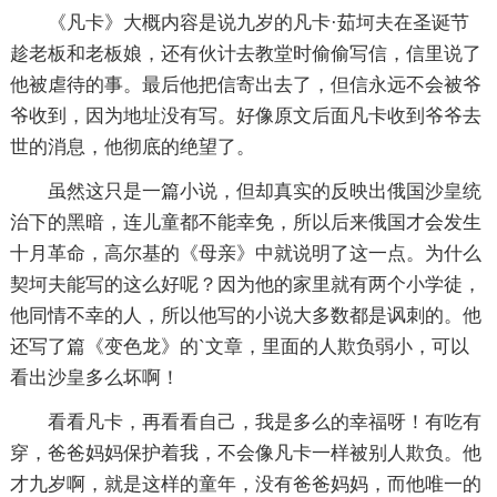
《凡卡》大概内容是说九岁的凡卡·茹坷夫在圣诞节
趁老板和老板娘，还有伙计去教堂时偷偷写信，信里说了
他被虐待的事。最后他把信寄出去了，但信永远不会被爷
爷收到，因为地址没有写。好像原文后面凡卡收到爷爷去
世的消息，他彻底的绝望了。
虽然这只是一篇小说，但却真实的反映出俄国沙皇统
治下的黑暗，连儿童都不能幸免，所以后来俄国才会发生
十月革命，高尔基的《母亲》中就说明了这一点。为什么
契坷夫能写的这么好呢？因为他的家里就有两个小学徒，
他同情不幸的人，所以他写的小说大多数都是讽刺的。他
还写了篇《变色龙》的`文章，里面的人欺负弱小，可以
看出沙皇多么坏啊！
看看凡卡，再看看自己，我是多么的幸福呀！有吃有
穿，爸爸妈妈保护着我，不会像凡卡一样被别人欺负。他
才九岁啊，就是这样的童年，没有爸爸妈妈，而他唯一的