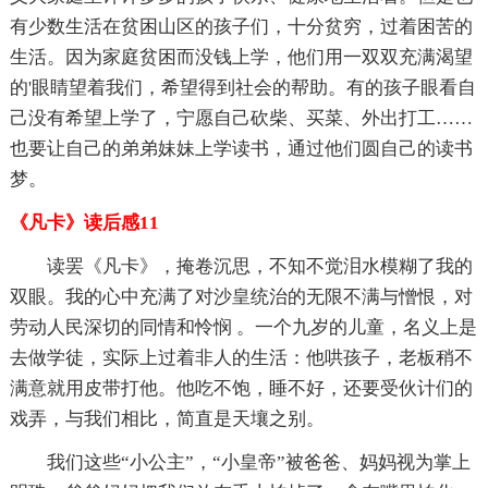
有少数生活在贫困山区的孩子们，十分贫穷，过着困苦的
生活。因为家庭贫困而没钱上学，他们用一双双充满渴望
的'眼睛望着我们，希望得到社会的帮助。有的孩子眼看自
己没有希望上学了，宁愿自己砍柴、买菜、外出打工……
也要让自己的弟弟妹妹上学读书，通过他们圆自己的读书
梦。
《凡卡》读后感11
读罢《凡卡》，掩卷沉思，不知不觉泪水模糊了我的
双眼。我的心中充满了对沙皇统治的无限不满与憎恨，对
劳动人民深切的同情和怜悯 。一个九岁的儿童，名义上是
去做学徒，实际上过着非人的生活：他哄孩子，老板稍不
满意就用皮带打他。他吃不饱，睡不好，还要受伙计们的
戏弄，与我们相比，简直是天壤之别。
我们这些“小公主”，“小皇帝”被爸爸、妈妈视为掌上