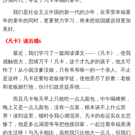
沙俄时代，夺走了凡卡幸福的童年。
我们是社会主义中国的新一代的少年，在享受幸福童
年的童年的同时，更要努力学习，将来把祖国建设得更加
美好。
《凡卡》读后感6
最近，我们学习了一篇阅读课文――《凡卡》，使我
感触很大，思绪万千！凡卡，这个才九岁的孩子，他太可
怜了！从小就没爹没娘，只有爷爷唯一的一个亲人。不止
是这样，凡卡还要给老板做学徒，使他受尽了折磨：老板
和老板娘打他，伙计们故意捉弄他……
而且凡卡每天早上只能吃一点儿面包，中午喝稀粥，
晚上又是一点儿面包，没有一点菜，根本谈不上什么营
养！读到这里，顿时令我心潮澎湃。凡卡的命运实在太悲
惨了，他是多么渴望爷爷把他接回家，一起过着幸福美满
的生活呀！与凡卡相比，虽然我只比他大一点儿，但我们