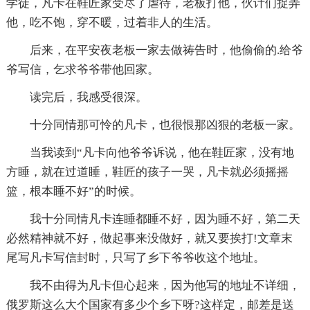
学徒，凡卡在鞋匠家受尽了虐待，老板打他，伙计们捉弄
他，吃不饱，穿不暖，过着非人的生活。
后来，在平安夜老板一家去做祷告时，他偷偷的.给爷
爷写信，乞求爷爷带他回家。
读完后，我感受很深。
十分同情那可怜的凡卡，也很恨那凶狠的老板一家。
当我读到“凡卡向他爷爷诉说，他在鞋匠家，没有地
方睡，就在过道睡，鞋匠的孩子一哭，凡卡就必须摇摇
篮，根本睡不好”的时候。
我十分同情凡卡连睡都睡不好，因为睡不好，第二天
必然精神就不好，做起事来没做好，就又要挨打!文章末
尾写凡卡写信封时，只写了乡下爷爷收这个地址。
我不由得为凡卡但心起来，因为他写的地址不详细，
俄罗斯这么大个国家有多少个乡下呀?这样定，邮差是送