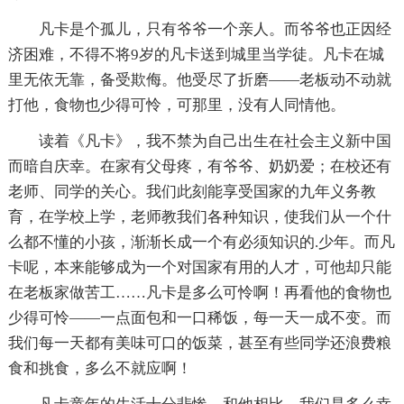
凡卡是个孤儿，只有爷爷一个亲人。而爷爷也正因经
济困难，不得不将9岁的凡卡送到城里当学徒。凡卡在城
里无依无靠，备受欺侮。他受尽了折磨——老板动不动就
打他，食物也少得可怜，可那里，没有人同情他。
读着《凡卡》，我不禁为自己出生在社会主义新中国
而暗自庆幸。在家有父母疼，有爷爷、奶奶爱；在校还有
老师、同学的关心。我们此刻能享受国家的九年义务教
育，在学校上学，老师教我们各种知识，使我们从一个什
么都不懂的小孩，渐渐长成一个有必须知识的.少年。而凡
卡呢，本来能够成为一个对国家有用的人才，可他却只能
在老板家做苦工……凡卡是多么可怜啊！再看他的食物也
少得可怜——一点面包和一口稀饭，每一天一成不变。而
我们每一天都有美味可口的饭菜，甚至有些同学还浪费粮
食和挑食，多么不就应啊！