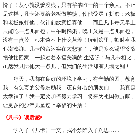
怜了！从小就没爹没娘，只有爷爷唯一的一个亲人。不止
是这样，凡卡还要给老板做学徒，使他受尽了折磨：老板
和老板娘打他，伙计们故意捉弄他……而且凡卡每天早上
只能吃一点儿面包，中午喝稀粥，晚上又是一点儿面包，
没有一点菜，根本谈不上什么营养！读到这里，顿时令我
心潮澎湃。凡卡的命运实在太悲惨了，他是多么渴望爷爷
把他接回家，一起过着幸福美满的.生活呀！与凡卡相比，
虽然我只比他大一点儿，但我们的生活却有天壤之别！
每天，我都在良好的环境下学习，有辛勤的园丁教育
我，有负责的父母鼓励我，还有知心的朋友们……我真是
太幸福了！我一定要加倍努力学习，将来为祖国做贡献，
让更多的少年儿童过上幸福的生活！
《凡卡》读后感5
学习了《凡卡》一文，我不禁陷入了沉思……