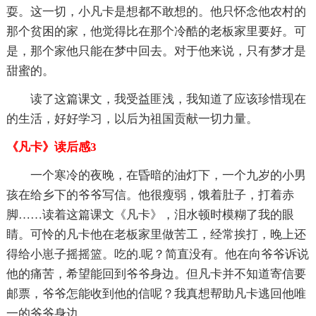
耍。这一切，小凡卡是想都不敢想的。他只怀念他农村的
那个贫困的家，他觉得比在那个冷酷的老板家里要好。可
是，那个家他只能在梦中回去。对于他来说，只有梦才是
甜蜜的。
读了这篇课文，我受益匪浅，我知道了应该珍惜现在
的生活，好好学习，以后为祖国贡献一切力量。
《凡卡》读后感3
一个寒冷的夜晚，在昏暗的油灯下，一个九岁的小男
孩在给乡下的爷爷写信。他很瘦弱，饿着肚子，打着赤
脚……读着这篇课文《凡卡》，泪水顿时模糊了我的眼
睛。可怜的凡卡他在老板家里做苦工，经常挨打，晚上还
得给小崽子摇摇篮。吃的.呢？简直没有。他在向爷爷诉说
他的痛苦，希望能回到爷爷身边。但凡卡并不知道寄信要
邮票，爷爷怎能收到他的信呢？我真想帮助凡卡逃回他唯
一的爷爷身边。