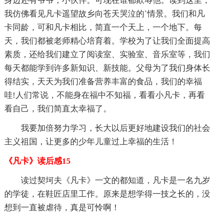
身边还有爷爷，小伙伴。可现在谁都欺辱他。读到这里，
我仿佛看见凡卡遥望故乡向苍天哭泣的`情景。我们和凡
卡同龄，可和凡卡相比，简直一个天上，一个地下。每
天，我们都被老师精心培育着。学校为了让我们全面提高
素质，还给我们建立了阅读室、实验室、音乐室等，我们
每天都能学到许多新知识、新技能。父母为了我们身体长
得结实，天天为我们准备营养丰富的食品，我们的幸福
哇!人们常说，不能身在福中不知福，看看小凡卡，再看
看自己，我们简直太幸福了。
我要加倍努力学习，长大以后更好地建设我们的社会
主义祖国，让更多的少年儿童过上幸福的生活！
《凡卡》读后感15
读过契坷夫《凡卡》一文的都知道，凡卡是一名九岁
的学徒，在鞋匠店里工作。原来是想学得一技之长的，没
想到一直被虐待，真是可怜啊！