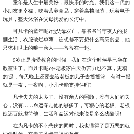
童年是人生中最美好，最快乐的时光。我们这一代的
小朋友更幸福，吃着营养食品，穿着高档服装，玩着电子
玩具，整天沐浴在父母抚爱的长河中。
可凡卡的童年呢?他父母双亡，靠爷爷当守夜人的报
酬生活，衣服破烂单薄，连想都不要想什么高级食品，他
只求和世上的唯一亲人——爷爷在一起。
9岁正是接受教育的时候。我们在这个时候早已坐在
教室里了。而凡卡呢?在老板家白天做苦力也不算，更糟
的'是，每天晚上还要去给老板的儿子去摇摇篮，有时一摇
就是一夜，一夜啊，小凡卡能支持住吗?
凡卡失去的太多了。没有亲人的照顾，没有人们的关
心，没有……命运夺走他的够多了，可狠心的老板、老板
娘还百般虐待他，生活和命运对他来说是多么残酷呀!
在为凡卡的不幸悲伤的同时，我也懂得了是万恶的就