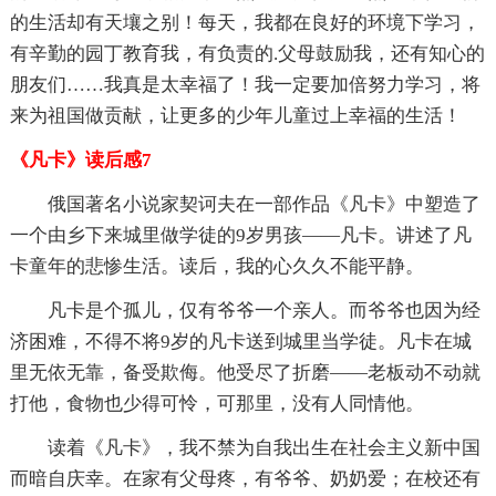
的生活却有天壤之别！每天，我都在良好的环境下学习，
有辛勤的园丁教育我，有负责的.父母鼓励我，还有知心的
朋友们……我真是太幸福了！我一定要加倍努力学习，将
来为祖国做贡献，让更多的少年儿童过上幸福的生活！
《凡卡》读后感7
俄国著名小说家契诃夫在一部作品《凡卡》中塑造了
一个由乡下来城里做学徒的9岁男孩——凡卡。讲述了凡
卡童年的悲惨生活。读后，我的心久久不能平静。
凡卡是个孤儿，仅有爷爷一个亲人。而爷爷也因为经
济困难，不得不将9岁的凡卡送到城里当学徒。凡卡在城
里无依无靠，备受欺侮。他受尽了折磨——老板动不动就
打他，食物也少得可怜，可那里，没有人同情他。
读着《凡卡》，我不禁为自我出生在社会主义新中国
而暗自庆幸。在家有父母疼，有爷爷、奶奶爱；在校还有