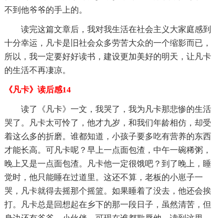
不到他爷爷的手上的。
读完这篇文章后，我对我生活在社会主义大家庭感到
十分幸运，凡卡是旧社会众多劳苦大众的一个缩影而已，
所以，我一定要好好读书，建设更加美好的明天，让凡卡
的生活不再凄凉。
《凡卡》读后感14
读了《凡卡》一文，我哭了，我为凡卡那悲惨的生活
哭了。凡卡太可怜了，他才九岁，和我们年龄相仿，却受
着这么多的折磨。谁都知道，小孩子要多吃有营养的东西
才能长高。可凡卡呢？早上一点面包渣，中午一碗稀粥，
晚上又是一点面包渣。凡卡他一定很饿吧？到了晚上，睡
觉时，他只能睡在过道里。这还不算，老板的小崽子一
哭，凡卡就得去摇那个摇篮。如果睡着了没去，他还会挨
打。凡卡总是回想起在乡下的那一段日子，虽然清苦，但