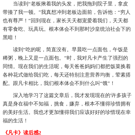
当读到“老板揪着我的头发，把我拖到院子里，拿皮
带揍了我一顿。”我真想冲到老板边面前，告诉他：“穷人
也有尊严！”回到现在，家长天天都宠爱着我们，天天都
有零食吃、玩具玩。根本体会不到那时沙皇统治社会下的
黑暗！
读到“吃的呢，简直没有。早晨吃一点面包，午饭是
稀粥，晚上又是一点面包。”时，我对凡卡产生了强烈的
同情。现在我们的生活呢，每天爸爸妈妈们都把饭菜换着
各种花式做给我们吃，每天还特别注意营养均衡，荤素搭
配。跟凡卡相比，我们根本体会不到什么叫“饿”！
深入地学习了这篇文章后，我才发现现在的'许多孩子
真是身在福中不知福，挑食，嫌弃，根本不懂得珍惜拥有
的美好生活。我也才更加懂得我们应该好好的珍惜现在幸
福的生活！
《凡卡》读后感2