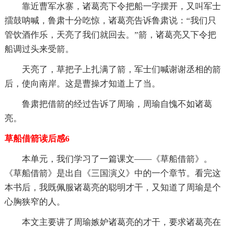
靠近曹军水寨，诸葛亮下令把船一字摆开，又叫军士
擂鼓呐喊，鲁肃十分吃惊，诸葛亮告诉鲁肃说：“我们只
管饮酒作乐，天亮了我们就回去。”箭，诸葛亮又下令把
船调过头来受箭。
天亮了，草把子上扎满了箭，军士们喊谢谢丞相的箭
后，使向南岸。这是曹操才知道上了当。
鲁肃把借箭的经过告诉了周瑜，周瑜自愧不如诸葛
亮。
草船借箭读后感6
本单元，我们学习了一篇课文——《草船借箭》。
《草船借箭》是出自《三国演义》中的一个章节。看完这
本书后，我既佩服诸葛亮的聪明才干，又知道了周瑜是个
心胸狭窄的人。
本文主要讲了周瑜嫉妒诸葛亮的才干，要求诸葛亮在