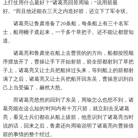
上打仗用什么最好？”诸葛亮回答周瑜：“说用箭最
好。”而且他还能在三天之内造好箭，还立下了军令状。
诸葛亮让鲁肃准备了20条船，每条船上有三十名军
士，船用幔子遮起来，一千多个草把子。还不能让都督知
道。
诸葛亮和鲁肃坐在船上去曹营的的方向，船都按照顺
序摆放开了，曹操让手下开始射箭，箭全部都射到了草把
子上，诸葛亮又让士兵把船掉过头来，等到船上的箭都射
满了之后，诸葛亮又让士兵把船开回东吴，曹操意识到自
己上当受骗了，赫然大怒。
而诸葛亮悠然的回到了东吴，周瑜怎么也想不到，诸
葛亮能在这么短的'时间内有十万只箭，就立刻去见诸葛
亮，看见士兵们都在从船上拔箭，他意识到了诸葛亮当时
说的话，回来之后，鲁肃还向周瑜说明了诸葛亮向曹操借
箭的事情的整个经过。