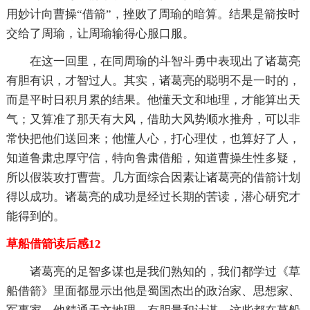
用妙计向曹操“借箭”，挫败了周瑜的暗算。结果是箭按时
交给了周瑜，让周瑜输得心服口服。
在这一回里，在同周瑜的斗智斗勇中表现出了诸葛亮
有胆有识，才智过人。其实，诸葛亮的聪明不是一时的，
而是平时日积月累的结果。他懂天文和地理，才能算出天
气；又算准了那天有大风，借助大风势顺水推舟，可以非
常快把他们送回来；他懂人心，打心理仗，也算好了人，
知道鲁肃忠厚守信，特向鲁肃借船，知道曹操生性多疑，
所以假装攻打曹营。几方面综合因素让诸葛亮的借箭计划
得以成功。诸葛亮的成功是经过长期的苦读，潜心研究才
能得到的。
草船借箭读后感12
诸葛亮的足智多谋也是我们熟知的，我们都学过《草
船借箭》里面都显示出他是蜀国杰出的政治家、思想家、