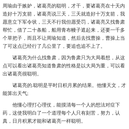
周瑜由于嫉妒，诸葛亮的聪明，才干，要诸葛亮在十天内
造好十万支箭，诸葛亮说三天，三天就造好十万支箭，我
愿意立下军令状，三天不行我但愿受罚，诸葛亮又找鲁肃
帮忙，借了二十条船，船用青布幔子遮起来，还要一千多
个草把子，而且不让周瑜知道，然后去找曹操，曹操上当
了可这点已经行了几公里了，要追也追不上了。
诸葛亮为什么找鲁肃，因为鲁肃只为大局着想，从这
点可以看出诸葛亮知道鲁肃的性格是以大局为重，可以看
出诸葛亮很聪明。
诸葛亮的.聪明是平时日积月累的结果。他懂天文，才
能算出天气;
他懂心理打心理仗，能摸清每一个人的想法对症下
药，这使我明白了一个道理每个人只有刻苦，努力，认
真，日月积累才能和诸葛亮一样聪明。