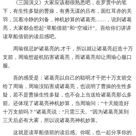
《三国演义》大家应该都很熟悉吧，在罗贯中的笔
下，有生性多疑的曹操，有勇无谋的吕布，面红耳赤的关
羽，沉着冷静的刘备，神机妙算的诸葛亮……，说到诸葛
亮，大家都会想起“草船借箭”和“空城计”。吾给你们讲讲
读草船借箭的读后感吧。
周瑜很忌妒诸葛亮的.才干，所以就让诸葛亮赶造十万
支箭，周瑜想趁机陷害诸葛亮，而诸葛亮却让周瑜心服口
服。
吾的感受是：诸葛亮以自己的聪明才干把十万支箭交
给了周瑜，周瑜没陷害成诸葛亮，也说明了曹操的生性多
疑，若不是曹操生性多疑，也不会上当送给诸葛亮那么多
箭。还体现了诸葛亮神机妙算，当周瑜问：“十天能造好
十万支箭吗？”诸葛亮说：“只需三天。”因为诸葛亮算到
三天后必有大雾，所以说诸葛亮神机妙算。
这就是读草船借箭的读后感。你呢，也一起分享你的