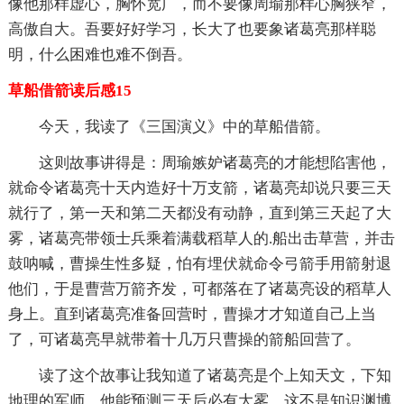
像他那样虚心，胸怀宽广，而不要像周瑜那样心胸狭窄，
高傲自大。吾要好好学习，长大了也要象诸葛亮那样聪
明，什么困难也难不倒吾。
草船借箭读后感15
今天，我读了《三国演义》中的草船借箭。
这则故事讲得是：周瑜嫉妒诸葛亮的才能想陷害他，
就命令诸葛亮十天内造好十万支箭，诸葛亮却说只要三天
就行了，第一天和第二天都没有动静，直到第三天起了大
雾，诸葛亮带领士兵乘着满载稻草人的.船出击草营，并击
鼓呐喊，曹操生性多疑，怕有埋伏就命令弓箭手用箭射退
他们，于是曹营万箭齐发，可都落在了诸葛亮设的稻草人
身上。直到诸葛亮准备回营时，曹操才才知道自己上当
了，可诸葛亮早就带着十几万只曹操的箭船回营了。
读了这个故事让我知道了诸葛亮是个上知天文，下知
地理的军师，他能预测三天后必有大雾，这不是知识渊博