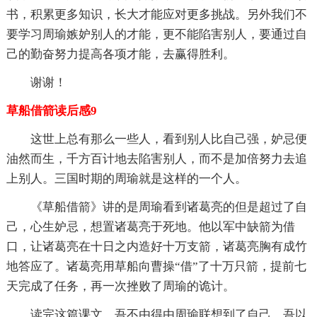
书，积累更多知识，长大才能应对更多挑战。另外我们不
要学习周瑜嫉妒别人的才能，更不能陷害别人，要通过自
己的勤奋努力提高各项才能，去赢得胜利。
谢谢！
草船借箭读后感9
这世上总有那么一些人，看到别人比自己强，妒忌便
油然而生，千方百计地去陷害别人，而不是加倍努力去追
上别人。三国时期的周瑜就是这样的一个人。
《草船借箭》讲的是周瑜看到诸葛亮的但是超过了自
己，心生妒忌，想置诸葛亮于死地。他以军中缺箭为借
口，让诸葛亮在十日之内造好十万支箭，诸葛亮胸有成竹
地答应了。诸葛亮用草船向曹操“借”了十万只箭，提前七
天完成了任务，再一次挫败了周瑜的诡计。
读完这篇课文，吾不由得由周瑜联想到了自己。吾以