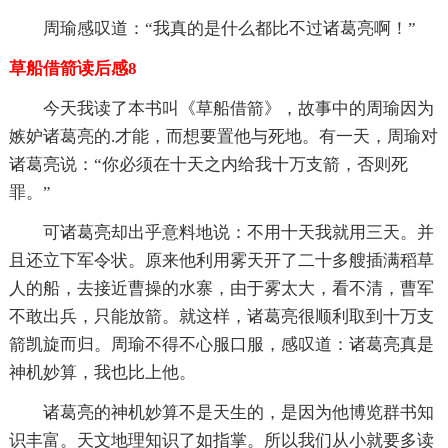
周瑜感叹道：“我真的是什么都比不过诸葛亮啊！”
草船借箭读后感8
今天我读了本书叫《草船借箭》，故事中的周瑜因为
嫉妒诸葛亮的.才能，而想要置他与死地。有一天，周瑜对
诸葛亮说：“你必须在十天之内给我十万支箭，否则死
罪。”
可诸葛亮却出乎意料地说：不用十天我就用三天。并
且还立下军令状。原来他利用雾天开了二十多艘插满稻草
人的船，去接近曹操的水寨，由于雾太大，看不清，曹军
不敢出兵，只能放箭。就这样，诸葛亮很顺利取到十万支
箭凯旋而归。周瑜不得不心服口服，感叹道：诸葛亮真是
神机妙算，我也比上他。
诸葛亮的神机妙算不是天生的，是因为他博览群书知
识丰富。天文地理知识了如指掌。所以我们从小就要多读