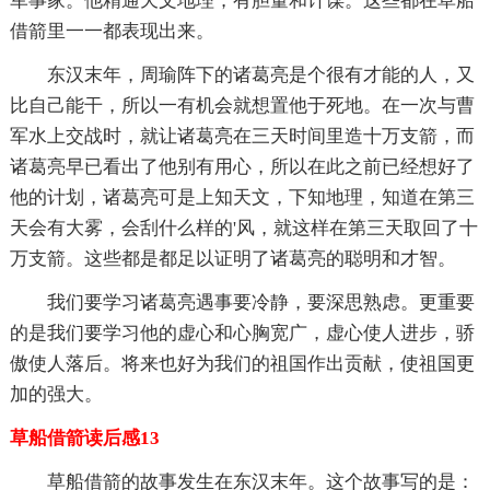
军事家。他精通天文地理，有胆量和计谋。这些都在草船
借箭里一一都表现出来。
东汉末年，周瑜阵下的诸葛亮是个很有才能的人，又
比自己能干，所以一有机会就想置他于死地。在一次与曹
军水上交战时，就让诸葛亮在三天时间里造十万支箭，而
诸葛亮早已看出了他别有用心，所以在此之前已经想好了
他的计划，诸葛亮可是上知天文，下知地理，知道在第三
天会有大雾，会刮什么样的'风，就这样在第三天取回了十
万支箭。这些都是都足以证明了诸葛亮的聪明和才智。
我们要学习诸葛亮遇事要冷静，要深思熟虑。更重要
的是我们要学习他的虚心和心胸宽广，虚心使人进步，骄
傲使人落后。将来也好为我们的祖国作出贡献，使祖国更
加的强大。
草船借箭读后感13
草船借箭的故事发生在东汉末年。这个故事写的是：