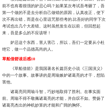
前不也有着很强的妒忌心吗？如果某次考试吾考砸了，吾
第一个做的不是去分析自己做错的原因，认真改正，使下
次不再出错，而是在心里诅咒那些考的.比吾好的同学下次
考试也出几个大差错。这时虽然发生在以前，但回想起
来，吾是多么的不应该呀！
妒忌这个东西，害人害己，所以，吾们一定要从小杜
绝它，做一个品德高尚的人。
草船借箭读后感10
《草船借箭》是我国著名长篇历史小说《三国演义》
中的一个故事。故事讲的是周瑜嫉妒诸葛亮的才干，想陷
害他。
诸葛亮同周瑜斗智，巧妙地取得了胜利。在事实面
前。周瑜不得不敬佩诸葛亮的才能，并自叹不如。赞扬了
诸葛亮杰出的神机妙算的才能和广阔的胸怀。