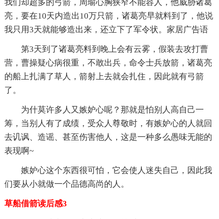
我们却超多的弓箭，周瑜心胸狭窄不能容人，他威胁诸葛
亮，要在10天内造出10万只箭，诸葛亮早就料到了，他说
我只用3天就能够造出来，还立下了军令状。家居广告语
第3天到了诸葛亮料到晚上会有云雾，假装去攻打曹
营，曹操疑心病很重，不敢出兵，命令士兵放箭，诸葛亮
的船上扎满了草人，箭射上去就会扎住，因此就有弓箭
了。
为什莫许多人又嫉妒心呢？那就是怕别人高自己一
筹，当别人有了成绩，受众人尊敬时，有嫉妒心的人就回
去讥讽、造谣、甚至伤害他人，这是一种多么愚味无能的
表现啊~
嫉妒心这个东西很可怕，它会使人迷失自己，因此我
们要从小就做一个品德高尚的人。
草船借箭读后感3