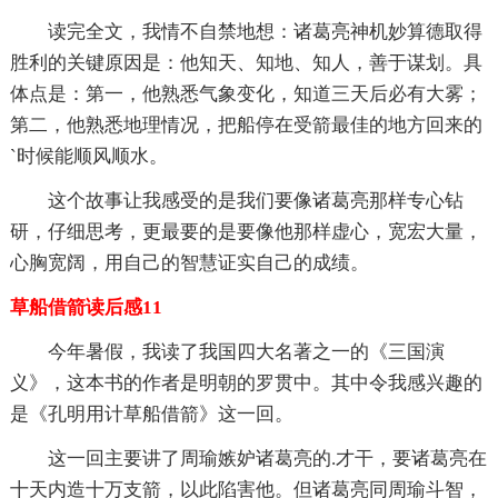
读完全文，我情不自禁地想：诸葛亮神机妙算德取得
胜利的关键原因是：他知天、知地、知人，善于谋划。具
体点是：第一，他熟悉气象变化，知道三天后必有大雾；
第二，他熟悉地理情况，把船停在受箭最佳的地方回来的
`时候能顺风顺水。
这个故事让我感受的是我们要像诸葛亮那样专心钻
研，仔细思考，更最要的是要像他那样虚心，宽宏大量，
心胸宽阔，用自己的智慧证实自己的成绩。
草船借箭读后感11
今年暑假，我读了我国四大名著之一的《三国演
义》，这本书的作者是明朝的罗贯中。其中令我感兴趣的
是《孔明用计草船借箭》这一回。
这一回主要讲了周瑜嫉妒诸葛亮的.才干，要诸葛亮在
十天内造十万支箭，以此陷害他。但诸葛亮同周瑜斗智，