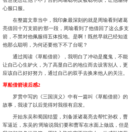
智慧使想让他下不了台的周瑜聪明反被聪明误，让他输得
心服口服。
在整篇文章当中，我印象最深刻的就是周瑜看到诸葛
亮借回十万支箭的'那一段，周瑜看到了他借回了这么多支
箭，不禁对他佩服得五体投地。是啊！既然早就已经知道
他那么聪明，为何还要他下不了台呢？
通过阅读《草船借箭》，我明白了冲动是魔鬼，不能
让自己心生妒火，为了高显自己的地位而去设害别人，更
应该自己好好努力，通过自己的双手去换来他人的关注。
草船借箭读后感2
罗贯中写的《三国演义》中有一篇叫《草船借箭》的
故事，我读了以后觉得对我很有启发。
开始东吴和蜀国结盟，刘备派诸葛亮去帮忙孙权，曹
军逼近，东吴的'周瑜说我们要和曹军在水面上做战，但是