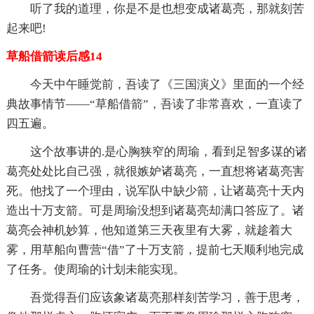
听了我的道理，你是不是也想变成诸葛亮，那就刻苦
起来吧!
草船借箭读后感14
今天中午睡觉前，吾读了《三国演义》里面的一个经
典故事情节——“草船借箭”，吾读了非常喜欢，一直读了
四五遍。
这个故事讲的.是心胸狭窄的周瑜，看到足智多谋的诸
葛亮处处比自己强，就很嫉妒诸葛亮，一直想将诸葛亮害
死。他找了一个理由，说军队中缺少箭，让诸葛亮十天内
造出十万支箭。可是周瑜没想到诸葛亮却满口答应了。诸
葛亮会神机妙算，他知道第三天夜里有大雾，就趁着大
雾，用草船向曹营“借”了十万支箭，提前七天顺利地完成
了任务。使周瑜的计划未能实现。
吾觉得吾们应该象诸葛亮那样刻苦学习，善于思考，