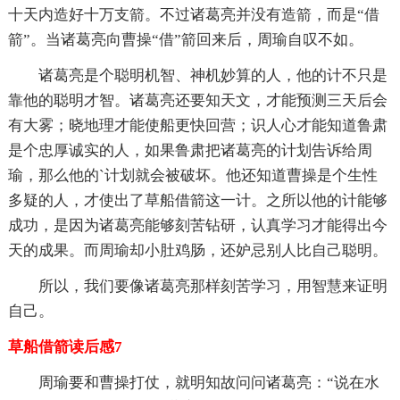
十天内造好十万支箭。不过诸葛亮并没有造箭，而是“借
箭”。当诸葛亮向曹操“借”箭回来后，周瑜自叹不如。
诸葛亮是个聪明机智、神机妙算的人，他的计不只是
靠他的聪明才智。诸葛亮还要知天文，才能预测三天后会
有大雾；晓地理才能使船更快回营；识人心才能知道鲁肃
是个忠厚诚实的人，如果鲁肃把诸葛亮的计划告诉给周
瑜，那么他的`计划就会被破坏。他还知道曹操是个生性
多疑的人，才使出了草船借箭这一计。之所以他的计能够
成功，是因为诸葛亮能够刻苦钻研，认真学习才能得出今
天的成果。而周瑜却小肚鸡肠，还妒忌别人比自己聪明。
所以，我们要像诸葛亮那样刻苦学习，用智慧来证明
自己。
草船借箭读后感7
周瑜要和曹操打仗，就明知故问问诸葛亮：“说在水