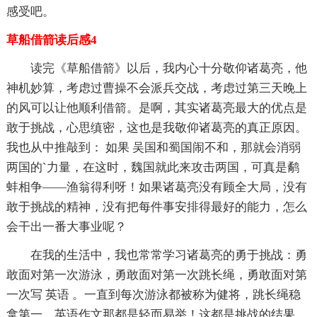
感受吧。
草船借箭读后感4
读完《草船借箭》以后，我内心十分敬仰诸葛亮，他
神机妙算，考虑过曹操不会派兵交战，考虑过第三天晚上
的风可以让他顺利借箭。是啊，其实诸葛亮最大的优点是
敢于挑战，心思缜密，这也是我敬仰诸葛亮的真正原因。
我也从中推敲到： 如果 吴国和蜀国闹不和，那就会消弱
两国的`力量，在这时，魏国就此来攻击两国，可真是鹬
蚌相争——渔翁得利呀！如果诸葛亮没有顾全大局，没有
敢于挑战的精神，没有把每件事安排得最好的能力，怎么
会干出一番大事业呢？
在我的生活中，我也常常学习诸葛亮的勇于挑战：勇
敢面对第一次游泳，勇敢面对第一次跳长绳，勇敢面对第
一次写 英语 。一直到每次游泳都被称为健将，跳长绳稳
拿第一，英语作文那都是轻而易举！这都是挑战的结果。