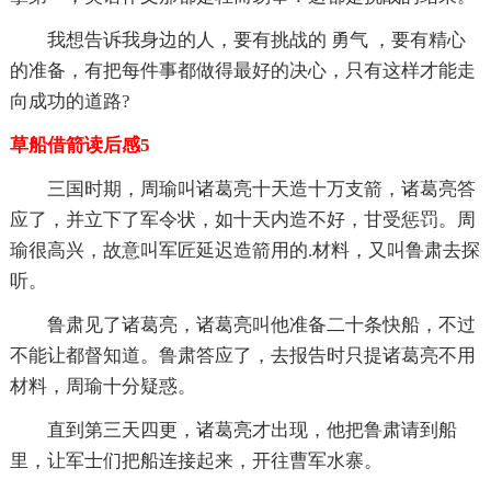
我想告诉我身边的人，要有挑战的 勇气 ，要有精心
的准备，有把每件事都做得最好的决心，只有这样才能走
向成功的道路?
草船借箭读后感5
三国时期，周瑜叫诸葛亮十天造十万支箭，诸葛亮答
应了，并立下了军令状，如十天内造不好，甘受惩罚。周
瑜很高兴，故意叫军匠延迟造箭用的.材料，又叫鲁肃去探
听。
鲁肃见了诸葛亮，诸葛亮叫他准备二十条快船，不过
不能让都督知道。鲁肃答应了，去报告时只提诸葛亮不用
材料，周瑜十分疑惑。
直到第三天四更，诸葛亮才出现，他把鲁肃请到船
里，让军士们把船连接起来，开往曹军水寨。