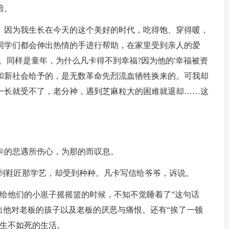
暗。
。因为我生长在今天的这个美好的时代，吃得饱、穿得暖，
同学们都会伸出热情的手进行帮助，在家里受到亲人的爱
。同样是童年，为什么凡卡得不到幸福?因为他的'幸福被资
和新社会给予的，是无数革命先烈流血牺牲换来的。可我却
一长就受不了，老分神，遇到芝麻粒大的困难就退却……这
卡的悲遇所伤心，为那的而叹息。
孩到鞋匠那学艺，却受到种种。凡卡写信给爷爷，诉说。
我给他们的小崽子摇摇篮的时候，不知不觉睡着了”这句话
出他对老板的孩子以及老板的厌恶与痛恨。还有“挨了一顿
着生不如死的生活。