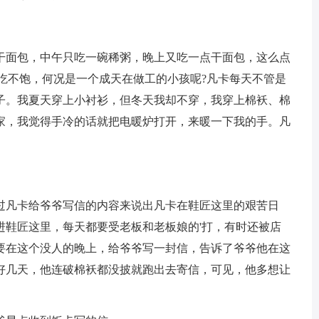
干面包，中午只吃一碗稀粥，晚上又吃一点干面包，这么点
也吃不饱，何况是一个成天在做工的小孩呢?凡卡每天不管是
子。我夏天穿上小衬衫，但冬天我却不穿，我穿上棉袄、棉
家，我觉得手冷的话就把电暖炉打开，来暖一下我的手。凡
过凡卡给爷爷写信的内容来说出凡卡在鞋匠这里的艰苦日
进鞋匠这里，每天都要受老板和老板娘的'打，有时还被店
要在这个没人的晚上，给爷爷写一封信，告诉了爷爷他在这
好几天，他连破棉袄都没披就跑出去寄信，可见，他多想让