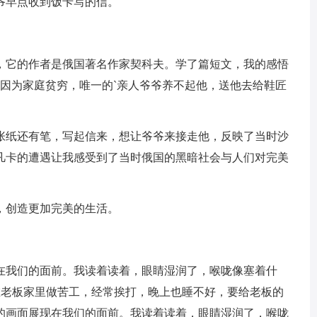
爷早点收到饭卡写的信。
，它的作者是俄国著名作家契科夫。学了篇短文，我的感悟
因为家庭贫穷，唯一的`亲人爷爷养不起他，送他去给鞋匠
张纸还有笔，写起信来，想让爷爷来接走他，反映了当时沙
凡卡的遭遇让我感受到了当时俄国的黑暗社会与人们对完美
，创造更加完美的生活。
在我们的面前。我读着读着，眼睛湿润了，喉咙像塞着什
在老板家里做苦工，经常挨打，晚上也睡不好，要给老板的
的画面展现在我们的面前。我读着读着，眼睛湿润了，喉咙