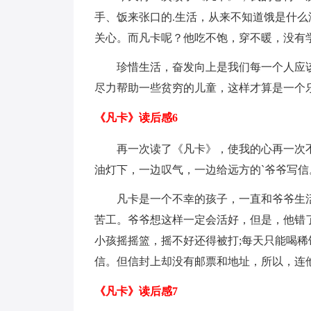
手、饭来张口的.生活，从来不知道饿是什
关心。而凡卡呢？他吃不饱，穿不暖，没有
珍惜生活，奋发向上是我们每一个人应
尽力帮助一些贫穷的儿童，这样才算是一个
《凡卡》读后感6
再一次读了《凡卡》，使我的心再一次
油灯下，一边叹气，一边给远方的`爷爷写信
凡卡是一个不幸的孩子，一直和爷爷生
苦工。爷爷想这样一定会活好，但是，他错
小孩摇摇篮，摇不好还得被打;每天只能喝稀
信。但信封上却没有邮票和地址，所以，连
《凡卡》读后感7