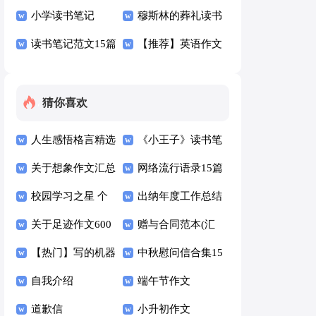
300字8篇
小学读书笔记
300字集合7篇
穆斯林的葬礼读书
读书笔记范文15篇
笔记
【推荐】英语作文
300字合集7篇
猜你喜欢
人生感悟格言精选
《小王子》读书笔
15篇
关于想象作文汇总
记汇编15篇
网络流行语录15篇
六篇
校园学习之星 个
出纳年度工作总结
人事迹材料
关于足迹作文600
(汇编15篇)
赠与合同范本(汇
字4篇
【热门】写的机器
编15篇)
中秋慰问信合集15
人作文三篇
自我介绍
篇
端午节作文
道歉信
小升初作文