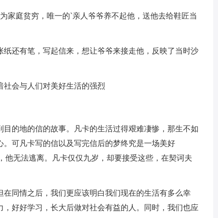
因为家庭贫穷，唯一的`亲人爷爷养不起他，送他去给鞋匠当
张纸还有笔，写起信来，想让爷爷来接走他，反映了当时沙
暗社会与人们对美好生活的强烈
到目的地的信的故事。凡卡的生活过得艰难凄惨，那生不如
心。可凡卡写的信以及写完信后的梦终究是一场美好
续，他无法逃离。凡卡仅仅九岁，却要接受这些，在契诃夫
但在同情之后，我们更应该明白我们现在的生活有多么幸
力，好好学习，长大后做对社会有益的人。同时，我们也应