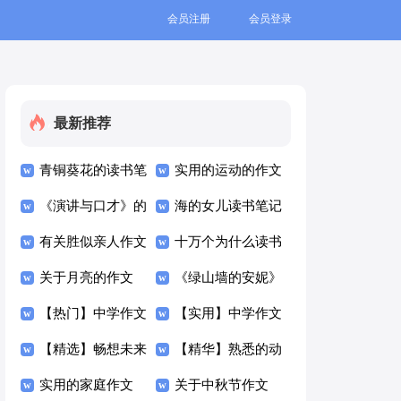
会员注册
会员登录
最新推荐
青铜葵花的读书笔
实用的运动的作文
记
《演讲与口才》的
300字集合8篇
海的女儿读书笔记
读书笔记
有关胜似亲人作文
十万个为什么读书
300字汇总8篇
关于月亮的作文
笔记
《绿山墙的安妮》
300字合集五篇
【热门】中学作文
读书笔记
【实用】中学作文
300字集合7篇
【精选】畅想未来
300字集锦九篇
【精华】熟悉的动
的作文300字4篇
实用的家庭作文
物作文300字三篇
关于中秋节作文