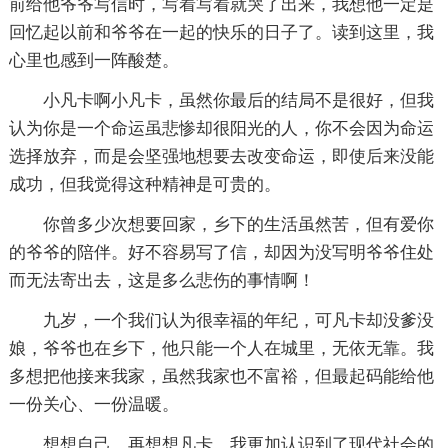
前给他爷爷写信时，写着写着就哭了出来，我想他一定是
回忆起以前和爷爷在一起的快乐的日子了。读到这里，我
心里也感到一阵酸楚。
小凡卡啊小凡卡，虽然你最后的结局不是很好，但我
认为你是一个命运虽悲惨却很阳光的人，你不会因为命运
选择放弃，而是会坚强地想要去改变命运，即使后来没能
成功，但我觉得这种精神是可贵的。
你曾多少次想要回家，乡下的生活虽然苦，但有爱你
的爷爷的陪伴。好不容易写了信，却因为没写明爷爷住处
而无法寄出去，这是多么悲伤的事情啊！
九岁，一个我们认为很幸福的年纪，可凡卡却没爹没
娘，爷爷也在乡下，他只能一个人在城里，无依无靠。我
多想把他接来我家，虽然我家也不富裕，但最起码能给他
一份关心、一份温暖。
想想自己，再想想凡卡，我更加认识到了现代社会的