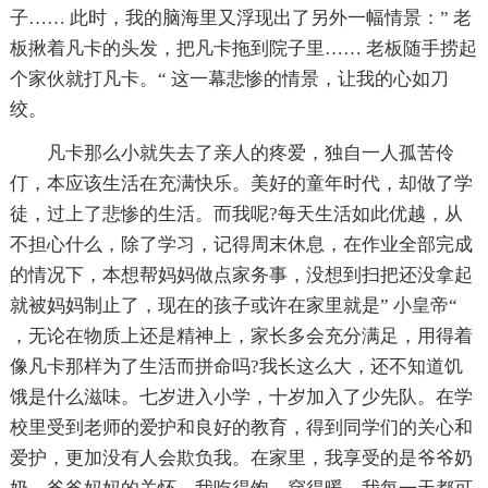
子…… 此时，我的脑海里又浮现出了另外一幅情景：” 老
板揪着凡卡的头发，把凡卡拖到院子里…… 老板随手捞起
个家伙就打凡卡。“ 这一幕悲惨的情景，让我的心如刀
绞。
凡卡那么小就失去了亲人的疼爱，独自一人孤苦伶
仃，本应该生活在充满快乐。美好的童年时代，却做了学
徒，过上了悲惨的生活。而我呢?每天生活如此优越，从
不担心什么，除了学习，记得周末休息，在作业全部完成
的情况下，本想帮妈妈做点家务事，没想到扫把还没拿起
就被妈妈制止了，现在的孩子或许在家里就是” 小皇帝“
，无论在物质上还是精神上，家长多会充分满足，用得着
像凡卡那样为了生活而拼命吗?我长这么大，还不知道饥
饿是什么滋味。七岁进入小学，十岁加入了少先队。在学
校里受到老师的爱护和良好的教育，得到同学们的关心和
爱护，更加没有人会欺负我。在家里，我享受的是爷爷奶