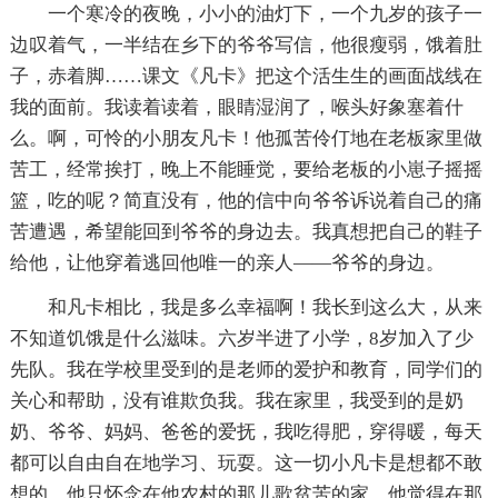
一个寒冷的夜晚，小小的油灯下，一个九岁的孩子一
边叹着气，一半结在乡下的爷爷写信，他很瘦弱，饿着肚
子，赤着脚……课文《凡卡》把这个活生生的画面战线在
我的面前。我读着读着，眼睛湿润了，喉头好象塞着什
么。啊，可怜的小朋友凡卡！他孤苦伶仃地在老板家里做
苦工，经常挨打，晚上不能睡觉，要给老板的小崽子摇摇
篮，吃的呢？简直没有，他的信中向爷爷诉说着自己的痛
苦遭遇，希望能回到爷爷的身边去。我真想把自己的鞋子
给他，让他穿着逃回他唯一的亲人——爷爷的身边。
和凡卡相比，我是多么幸福啊！我长到这么大，从来
不知道饥饿是什么滋味。六岁半进了小学，8岁加入了少
先队。我在学校里受到的是老师的爱护和教育，同学们的
关心和帮助，没有谁欺负我。我在家里，我受到的是奶
奶、爷爷、妈妈、爸爸的爱抚，我吃得肥，穿得暖，每天
都可以自由自在地学习、玩耍。这一切小凡卡是想都不敢
想的，他只怀念在他农村的那儿歌贫苦的家，他觉得在那