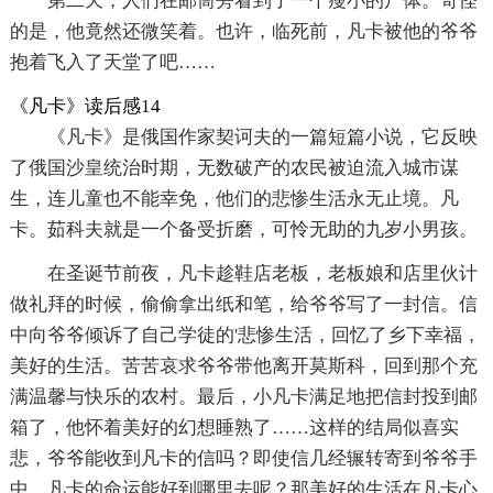
第二天，人们在邮筒旁看到了一个瘦小的尸体。奇怪
的是，他竟然还微笑着。也许，临死前，凡卡被他的爷爷
抱着飞入了天堂了吧……
《凡卡》读后感14
《凡卡》是俄国作家契诃夫的一篇短篇小说，它反映
了俄国沙皇统治时期，无数破产的农民被迫流入城市谋
生，连儿童也不能幸免，他们的悲惨生活永无止境。凡
卡。茹科夫就是一个备受折磨，可怜无助的九岁小男孩。
在圣诞节前夜，凡卡趁鞋店老板，老板娘和店里伙计
做礼拜的时候，偷偷拿出纸和笔，给爷爷写了一封信。信
中向爷爷倾诉了自己学徒的'悲惨生活，回忆了乡下幸福，
美好的生活。苦苦哀求爷爷带他离开莫斯科，回到那个充
满温馨与快乐的农村。最后，小凡卡满足地把信封投到邮
箱了，他怀着美好的幻想睡熟了……这样的结局似喜实
悲，爷爷能收到凡卡的信吗？即使信几经辗转寄到爷爷手
中，凡卡的命运能好到哪里去呢？那美好的生活在凡卡心