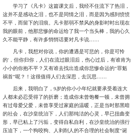
学习了《凡卡》这篇课文后，我经不住流下了热泪，
这并不是感动之泪，也不是同情之泪，而是因为感到愤愤
不平，而留下的泪痕。凡卡那弱不禁风的身影时时出现在
我的眼前，他那悲惨的命运给了我一个当头棒，我的心久
久不能平静，有许多悄悄话要对凡卡说……
凡卡，我想对你说，你的遭遇是可悲的，你是可怜
的'，但你归你，人们在流过眼泪后，伤心过后，有谁肯为
小小的你抱不平？又有谁去找出造成你悲惨命运的“罪魁
祸首”呢？！这很值得人们去深思，去沉思……
后来，我明白了，9岁的你小小年纪就要承受着连大
人都未必忍受得了的折磨；造成你未曾饱餐一顿，未曾拥
有过母爱父爱，未曾享受过家庭的温暖，正是当时那黑暗
的社会，在沙皇统治下，人们那纯洁的心灵，早已扭曲变
形，早已粘上了污垢，变得自私自利，在沙皇统治的强行
压迫下，一个狗咬狗、人剥削人的不合理的社会制度“诞