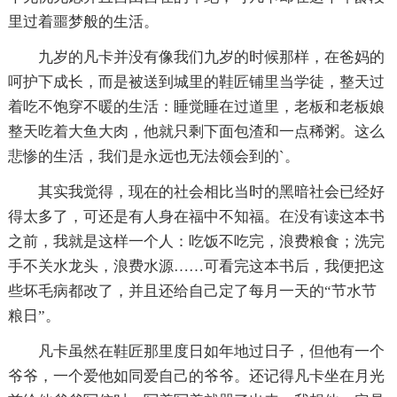
里过着噩梦般的生活。
九岁的凡卡并没有像我们九岁的时候那样，在爸妈的
呵护下成长，而是被送到城里的鞋匠铺里当学徒，整天过
着吃不饱穿不暖的生活：睡觉睡在过道里，老板和老板娘
整天吃着大鱼大肉，他就只剩下面包渣和一点稀粥。这么
悲惨的生活，我们是永远也无法领会到的`。
其实我觉得，现在的社会相比当时的黑暗社会已经好
得太多了，可还是有人身在福中不知福。在没有读这本书
之前，我就是这样一个人：吃饭不吃完，浪费粮食；洗完
手不关水龙头，浪费水源……可看完这本书后，我便把这
些坏毛病都改了，并且还给自己定了每月一天的“节水节
粮日”。
凡卡虽然在鞋匠那里度日如年地过日子，但他有一个
爷爷，一个爱他如同爱自己的爷爷。还记得凡卡坐在月光