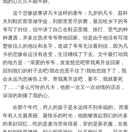
我的心久久不能平静。
这个悲惨故事讲凡卡这样的童年：九岁的凡卡、茹科
夫到鞋匠那里做学徒，到那里受尽折磨，最后给乡下的爷
爷写了封信，信中讲了自己在鞋店受饿、挨打、受气的种
种遭遇，并多次恳求爷爷带他回家。但是由于他没有写清
楚收信人的地址和名字，造成了爷爷无法看到信，因为凡
卡的悲惨命运没有改变，生活继续了下去。文中最打动我
的地方是：“亲爱的爷爷，发发慈悲吧带我离开这回家，
回到我们的村子去吧!我在也受不住了!我给您跪下了，我
会永远为您祷告上帝。带我离开这吧，要不，我就要死
了……”多么可怜的凡卡，他那一次又一次动情的话语，
深深的刺痛了我的心。
在那个年代，穷人的孩子是永远得不到幸福的'。而童
年有人生最美丽、最快乐的时光，他能够激起我们的许多
的美好回忆，吃的是麦当劳肯得基，穿的是新衣服，在爸