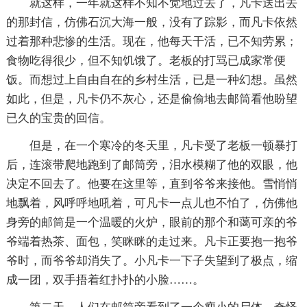
就这样，一年就这样不知不觉地过去了，凡卡送出去
的那封信，仿佛石沉大海一般，没有了踪影，而凡卡依然
过着那种悲惨的生活。现在，他每天干活，已不知劳累；
食物吃得很少，但不知饥饿了。老板的打骂已成家常便
饭。而想过上自由自在的乡村生活，已是一种幻想。虽然
如此，但是，凡卡仍不灰心，还是偷偷地去邮筒看他盼望
已久的宝贵的回信。
但是，在一个寒冷的冬天里，凡卡受了老板一顿暴打
后，连滚带爬地跑到了邮筒旁，泪水模糊了他的双眼，他
决定不回去了。他要在这里等，直到爷爷来接他。雪悄悄
地飘着，风呼呼地吼着，可凡卡一点儿也不怕了，仿佛他
身旁的邮筒是一个温暖的火炉，眼前的那个和蔼可亲的爷
爷端着热茶、面包，笑眯眯的走过来。凡卡正要抱一抱爷
爷时，而爷爷却消失了。小凡卡一下子失望到了极点，缩
成一团，双手捂着红扑扑的小脸……。