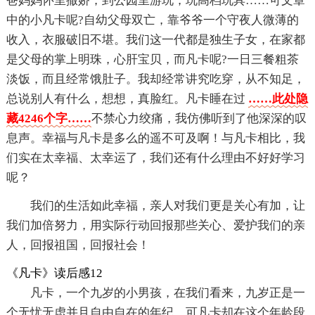
爸妈妈怀里撒娇，到公园里游玩，玩高档玩具……可文章
中的小凡卡呢?自幼父母双亡，靠爷爷一个守夜人微薄的
收入，衣服破旧不堪。我们这一代都是独生子女，在家都
是父母的掌上明珠，心肝宝贝，而凡卡呢?一日三餐粗茶
淡饭，而且经常饿肚子。我却经常讲究吃穿，从不知足，
总说别人有什么，想想，真脸红。凡卡睡在过
……此处隐
藏4246个字……
不禁心力绞痛，我仿佛听到了他深深的叹
息声。幸福与凡卡是多么的遥不可及啊！与凡卡相比，我
们实在太幸福、太幸运了，我们还有什么理由不好好学习
呢？
我们的生活如此幸福，亲人对我们更是关心有加，让
我们加倍努力，用实际行动回报那些关心、爱护我们的亲
人，回报祖国，回报社会！
《凡卡》读后感12
凡卡，一个九岁的小男孩，在我们看来，九岁正是一
个无忧无虑并且自由自在的年纪，可凡卡却在这个年龄段