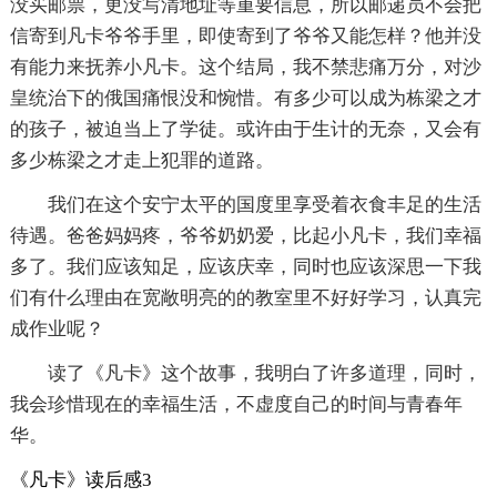
没买邮票，更没写清地址等重要信息，所以邮递员不会把
信寄到凡卡爷爷手里，即使寄到了爷爷又能怎样？他并没
有能力来抚养小凡卡。这个结局，我不禁悲痛万分，对沙
皇统治下的俄国痛恨没和惋惜。有多少可以成为栋梁之才
的孩子，被迫当上了学徒。或许由于生计的无奈，又会有
多少栋梁之才走上犯罪的道路。
我们在这个安宁太平的国度里享受着衣食丰足的生活
待遇。爸爸妈妈疼，爷爷奶奶爱，比起小凡卡，我们幸福
多了。我们应该知足，应该庆幸，同时也应该深思一下我
们有什么理由在宽敞明亮的的教室里不好好学习，认真完
成作业呢？
读了《凡卡》这个故事，我明白了许多道理，同时，
我会珍惜现在的幸福生活，不虚度自己的时间与青春年
华。
《凡卡》读后感3