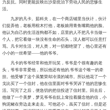
力反抗。同时更能反映出沙皇统治下劳动人民的悲惨生
活。
九岁的凡卡。茹科夫，在一个商店铺里当伙计，伙计
们捉弄他，老板用楦木打他，老板娘用青鱼嘴戳他的脸。
他认为自己的生活连狗都不如，店里的人不把凡卡当做一
个人，把它看做一块没有生命的石头，没人都可以任意打
骂。凡卡对生活，对人类，对一切都绝望了，他心里还有
小小的一丝希望——他的爷爷。
凡卡的爷爷经常和他开玩笑，爷爷是个很有趣的老
头，爷爷非常爱他，所以他还有他的.爷爷这个唯一的牵
挂。他受够了这个虽繁荣却冷漠的城市。所以他花了一个
戈比买了一个信封，他在信里面对爷爷哭诉了他的悲惨生
活。写完了之后，便急切的把信投进了信封里。回去后，
他做了一个美梦，梦见爷爷在炕上耷拉着腿念他的信，小
狗泥鳅在旁边走来走去。可他还小，虽买了信封，但是还