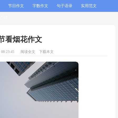
节日作文
字数作文
句子语录
实用范文
心得
节看烟花作文
08:23:45
阅读全文
下载本文