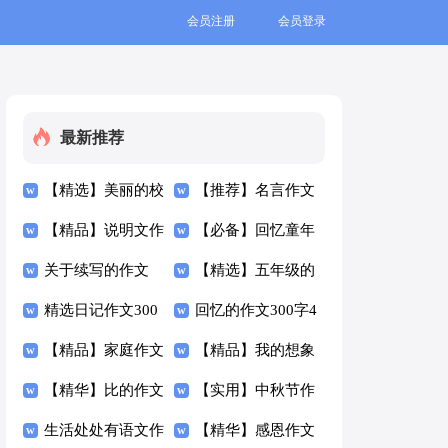
会员注册
会员登录
最新推荐
【精选】美丽的校
【推荐】名言作文
园作文300字5篇
【精品】说明文作
300字10篇
【必备】回忆童年
文300字锦集7篇
关于续写的作文
作文300字4篇
【精选】五年级的
300字合集八篇
精选日记作文300
作文300字汇总9篇
回忆的作文300字4
字汇总五篇
【精品】家庭作文
篇
【精品】我的想象
300字四篇
【精华】比的作文
作文300字3篇
【实用】中秋节作
300字三篇
生活处处有语文作
文300字集合八篇
【精华】感恩作文