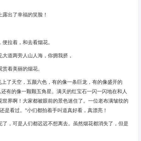
上露出了幸福的笑脸！
，便拉着，和去看烟花。
见大道两旁人山人海，你拥我挤，
观赏着美丽的烟花。
弹飞上了天空，五颜六色，有的像一条巨龙，有的像盛开的
环,还有的像一颗颗五角星。满天的红宝石一闪一闪地在和人
花世界啊！大家都被眼前的景色迷住了。一位老布满皱纹的
还是看过。”小们都拍着手叫道真好看，真漂亮！
完了，可是人们都迟迟不想离去。虽然烟花都消失了，但是