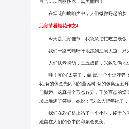
百合……绚丽多彩。真美丽啊！
在烟花的脆响声中，人们微微扬起的脸
元宵节看烟花作文4
今天是元宵佳节，我急急忙忙吃过晚饭
我们一路气喘吁吁地跑到江滨大道，只
人们扶老携幼，三五成群，兴致勃勃地
哇！真的`太美了，轰,轰,一个个烟花
花,有的像金光闪闪的圣诞树,有的像奥运五
们撒娇。这真是个形态各异，千姿百态的烟
脸上堆满了笑容。她说：“这么大把年纪了，
我们在彩虹桥上站了一个小时，终于放
她留在人们的心中的印象会更美。