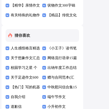
文300字锦集7篇
【精华】亲情作文
300字六篇
状物作文300字锦
300字3篇
有关特殊的礼物作
集五篇
【精品】传统文化
文300字4篇
的作文300字集合
八篇
猜你喜欢
人生感悟格言精选
《小王子》读书笔
15篇
关于想象作文汇总
记汇编15篇
网络流行语录15篇
六篇
校园学习之星 个
出纳年度工作总结
人事迹材料
关于足迹作文600
(汇编15篇)
赠与合同范本(汇
字4篇
【热门】写的机器
编15篇)
中秋慰问信合集15
人作文三篇
自我介绍
篇
端午节作文
道歉信
小升初作文