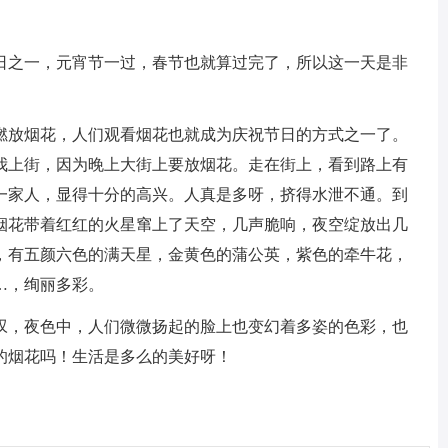
日之一，元宵节一过，春节也就算过完了，所以这一天是非
燃放烟花，人们观看烟花也就成为庆祝节日的方式之一了。
我上街，因为晚上大街上要放烟花。走在街上，看到路上有
一家人，显得十分的高兴。人真是多呀，挤得水泄不通。到
烟花带着红红的火星窜上了天空，几声脆响，夜空绽放出几
，有五颜六色的满天星，金黄色的蒲公英，紫色的牵牛花，
…，绚丽多彩。
叹，夜色中，人们微微扬起的脸上也变幻着多姿的色彩，也
的烟花吗！生活是多么的美好呀！