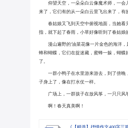
仰望天空，一朵朵白云像魔术师，一会
来了，它们有的从一朵白云里飞出来了，有
春姑娘又飞到天空中俯视地面，当她看
指，就下起了春雨，小草好像听到了春姑娘
漫山遍野的'油菜花像一片金色的海洋
蜂和蝴蝶，它们在捉迷藏，蜜蜂一躲，蝴蝶
了。
一群小鸭子在水里游来游去，到了傍晚
子身上了，像在打水仗一样。
广场上，一群孩子在放风筝，一只只风
啊！春天真美啊！
《【精选】抒情作文400字三篇.