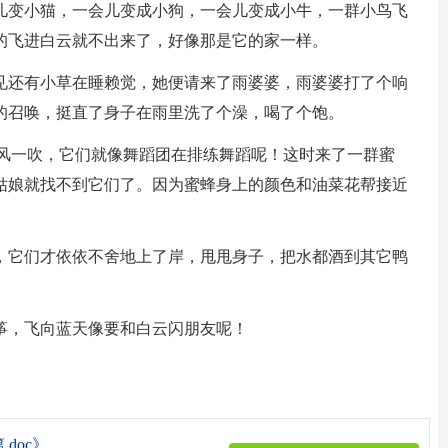
儿变小猫，一会儿变成小狗，一会儿变成小牛，一群小鸟飞
的飞进白云就不出来了，好像那是它的家一样。
见还有小草在睡赖觉，她便请来了雨婆婆，雨婆婆打了个响
的召唤，挺直了身子在雨里洗了个澡，喝了个饱。
，风一吹，它们就像舞蹈团在排练舞蹈呢！这时来了一群蜜
姑娘就找不到它们了。因为蜜蜂身上的颜色和油菜花帮接近
，它们才依依不舍地上了岸，甩甩身子，把水都酒到其它鸭
筝，飞向蓝天像要和白云闪朋友呢！
doc》