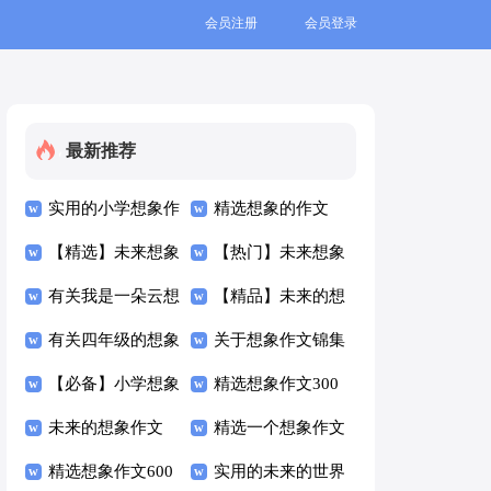
会员注册
会员登录
最新推荐
实用的小学想象作
精选想象的作文
文400字四篇
【精选】未来想象
400字汇总9篇
【热门】未来想象
作文300字4篇
有关我是一朵云想
作文合集五篇
【精品】未来的想
象作文3篇
有关四年级的想象
象作文锦集6篇
关于想象作文锦集
作文300字集合八
【必备】小学想象
六篇
精选想象作文300
篇
作文汇总六篇
未来的想象作文
字集锦6篇
精选一个想象作文
300字四篇
精选想象作文600
合集8篇
实用的未来的世界