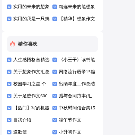
字汇编五篇
实用的未来的想象
想象作文合集5篇
精选未来的笔想象
作文汇总5篇
实用的我是一只蚂
作文锦集5篇
【精华】想象作文
蚁想象作文9篇
汇总十篇
猜你喜欢
人生感悟格言精选
《小王子》读书笔
15篇
关于想象作文汇总
记汇编15篇
网络流行语录15篇
六篇
校园学习之星 个
出纳年度工作总结
人事迹材料
关于足迹作文600
(汇编15篇)
赠与合同范本(汇
字4篇
【热门】写的机器
编15篇)
中秋慰问信合集15
人作文三篇
自我介绍
篇
端午节作文
道歉信
小升初作文