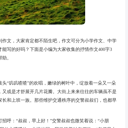
到作文，大家肯定都不陌生吧，作文可分为小学作文、中学
能写的好吗？下面是小编为大家收集的抒情作文400字3
帮助。
枝头“叽叽喳喳”的欢唱，嫩绿的树叶中，绽放着一朵又一朵
，又或是才舒展开几片花瓣。大街上来来往往的车辆虽不是
家长和上班一族。那些维护交通秩序的交警叔叔们，也都早
招呼：“叔叔，早上好！”交警叔叔也微笑着说：“小朋