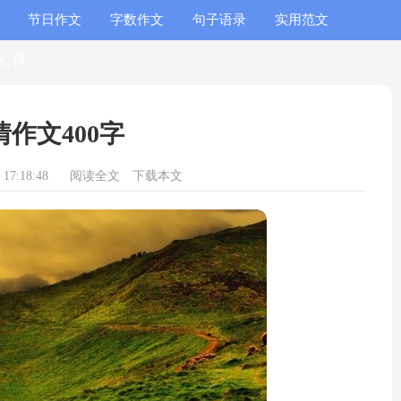
节日作文
字数作文
句子语录
实用范文
心得
情作文400字
17:18:48
阅读全文
下载本文